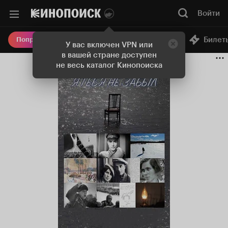
Войти
Онлайн-кинотеатр
Билет
Попробовать Плюс
У вас включен VPN или
в вашей стране доступен
не весь каталог Кинопоиска