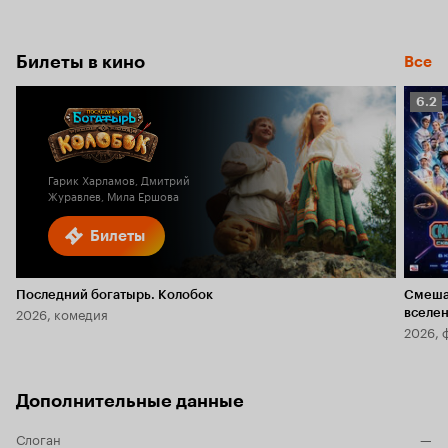
Билеты в кино
Все
Рейт
6.2
Кино
6.2
Гарик Харламов, Дмитрий
Журавлев, Мила Ершова
Билеты
Последний богатырь. Колобок
Смеша
2026, комедия
вселе
2026, 
Дополнительные данные
Слоган
—