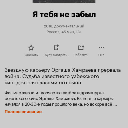
Я тебя не забыл
2018, документальный
Россия, 45 мин, 18+
Оценить
Буду смотреть
Добавить
Еще
Звездную карьеру Эргаша Хамраева прервала 
война. Судьба известного узбекского 
кинодеятеля глазами его сына
Фильм о жизни и творчестве актёра и драматурга 
советского кино Эргаша Хамраева. Взлёт его карьеры 
начался в 20-30-е годы прошлого века, но вскоре всё 
пошло прахом, когда его призвали на фронт в июле 1941 
Полное описание
года.