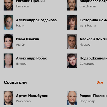
Евгений Пронин
Владислав Вет
Цыганов
отец Насти
Александра Богданова
Екатерина Сем
Настя
мать Насти
Иван Жвакин
Алексей Лонги
Артём
Исаков
Александр Робак
Нодар Джанел
Ягупов
Свиридов
Создатели
Все
Артем Насыбулин
Родион Павлюч
Режиссёр
Продюсер