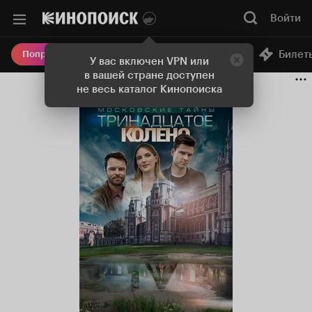
Войти
Онлайн-кинотеатр
Билет
Попробовать Плюс
У вас включен VPN или
в вашей стране доступен
не весь каталог Кинопоиска