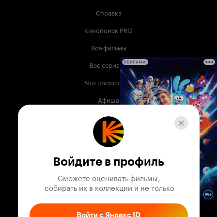
Справка
Кинопоиск PRO
Все фильмы
Все сериалы
РЕКЛАМА
Что посмотреть
Афиша
Музыка
Телепрограмма
Книги
Войдите в профиль
Служба поддержки
Сможете оценивать фильмы,

 собирать их в коллекции и не только
© 2003 —
2026
,
Кинопоиск
18
+
Проект компании
Войти с Яндекс ID