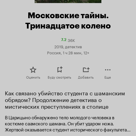
Московские тайны.
Тринадцатое колено
36K
Рейтинг
7.2
Кинопоиска
2019, детектив
7.2
Россия, 1 ч 28 мин, 12+
Оценить
Буду смотреть
Добавить
Еще
Как связано убийство студента с шаманским 
обрядом? Продолжение детектива о 
мистических преступлениях в столице
В Царицыно обнаружено тело молодого человека в 
костюме саамского шамана. Он убит ударом ножа. 
Жертвой оказывается студент исторического факультета, 
и по национальности он действительно саам. Что это – 