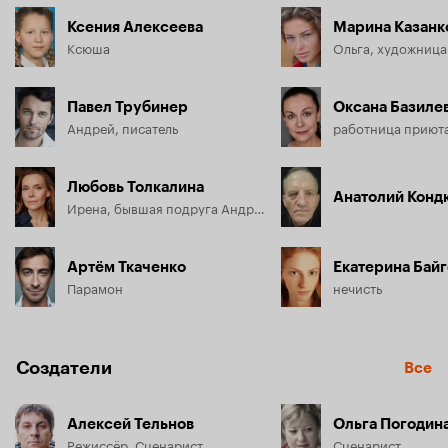
Ксения Алексеева
Марина Казанк
Ксюша
Ольга, художница
Павел Трубинер
Оксана Базиле
Андрей, писатель
работница приют
Любовь Толкалина
Анатолий Конд
Ирена, бывшая подруга Андрея
Артём Ткаченко
Екатерина Бай
Парамон
нечисть
Создатели
Все
Алексей Тельнов
Ольга Погодин
Режиссёр, Сценарист
Сценарист