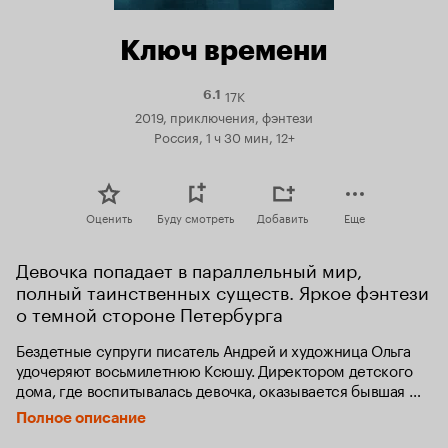
Ключ времени
17K
Рейтинг
6.1
Кинопоиска
2019, приключения, фэнтези
6.1
Россия, 1 ч 30 мин, 12+
Оценить
Буду смотреть
Добавить
Еще
Девочка попадает в параллельный мир, 
полный таинственных существ. Яркое фэнтези 
о темной стороне Петербурга
Бездетные супруги писатель Андрей и художница Ольга 
удочеряют восьмилетнюю Ксюшу. Директором детского 
дома, где воспитывалась девочка, оказывается бывшая 
подруга Андрея Ирена. Она до сих пор страстно любит 
Полное описание
Андрея и намерена вернуть его любой ценой, пускай для 