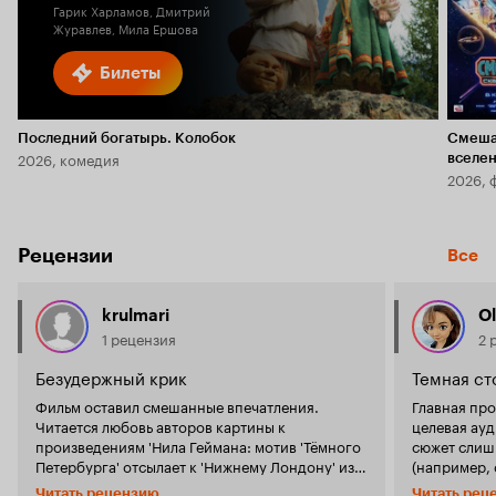
Гарик Харламов, Дмитрий
Журавлев, Мила Ершова
Билеты
Последний богатырь. Колобок
Смеша
2026, комедия
вселе
2026, 
Рецензии
Все
krulmari
O
1 рецензия
2 
Безудержный крик
Темная ст
Фильм оставил смешанные впечатления.
Главная про
Читается любовь авторов картины к
целевая ауд
произведениям 'Нила Геймана: мотив 'Тёмного
сюжет слиш
Петербурга' отсылает к 'Нижнему Лондону' из
(например,
'Никогде'. Остается неясен возраст целевой
и сама визу
Читать рецензию
Читать рец