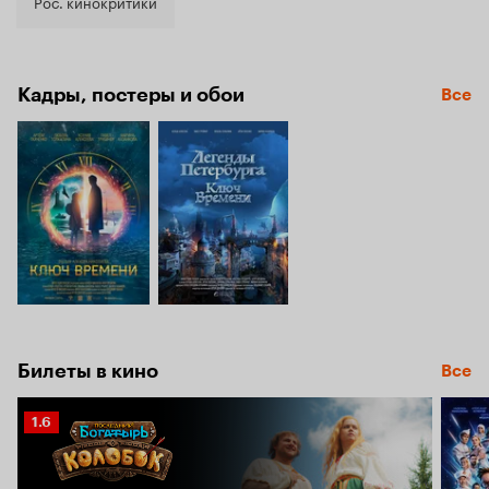
6.1
Рос. кинокритики
Кадры, постеры и обои
Все
Билеты в кино
Все
Рейтинг
1.6
Кинопоиска
1.6