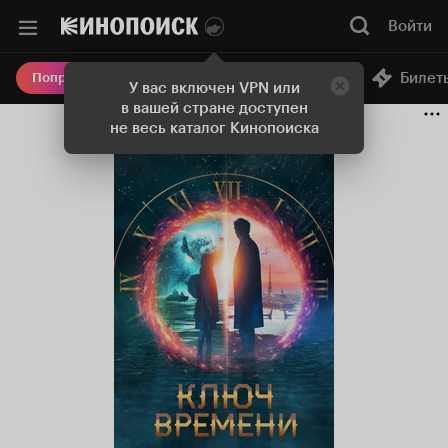
Войти
Онлайн-кинотеатр
Билет
Попробовать Плюс
У вас включен VPN или
в вашей стране доступен
не весь каталог Кинопоиска