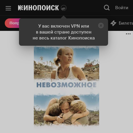
Войти
Онлайн-кинотеатр
Билет
Попробовать Плюс
У вас включен VPN или
в вашей стране доступен
не весь каталог Кинопоиска