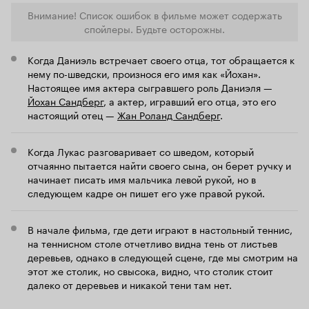
смотреть эту картину на широких экранах, так
Внимание! Список ошибок в фильме может содержать
как она очень красива, масштабна и
спойлеры. Будьте осторожны.
выразительна.
. В этом фильме
Актерская игра
мы можем увидеть очень выразительные
актерские работы. Отдельной похвалы
Когда Даниэль встречает своего отца, тот обращается к
заслуживает Наоми Уоттс, которая за свою
нему по-шведски, произнося его имя как «Йохан».
работу в этом фильме удостоилась ряда
Настоящее имя актера сыгравшего роль Даниэля —
серьезных наград и номинации (в том числе и
Йохан Сандберг
, а актер, игравший его отца, это его
номинации на премию 'Оскар'). Пожалуй, это
настоящий отец —
Жан Роланд Сандберг
.
одна из самых сильных и целостных ролей в её
фильмографии. Она гениально изображает
мать, отчаянно пытающуюся спасти свою
Когда Лукас разговаривает со шведом, который
семью, несмотря на серьезные травмы. Её игра
отчаянно пытается найти своего сына, он берет ручку и
настолько хороша, что ей действительно
начинает писать имя мальчика левой рукой, но в
веришь. Очень хорошо со своей ролью
следующем кадре он пишет его уже правой рукой.
справился Юэн МакГрегор, играющий отца
семейства, потерпевшего бедствие. Считаю,
что это одна из самых сильных драматических
В начале фильма, где дети играют в настольный теннис,
ролей этого замечательного актера.
на теннисном столе отчетливо видна тень от листьев
Впечатлила меня и работа актеров, играющих
деревьев, однако в следующей сцене, где мы смотрим на
сыновей главных героев. Они блестяще
справились со своими ролями, несмотря на
этот же столик, но свысока, видно, что столик стоит
свой юный возраст. Совсем недетский уровень
далеко от деревьев и никакой тени там нет.
актерской игры. Очень удивил 15-летний Том
Холлэнд, играющий старшего сына. У него