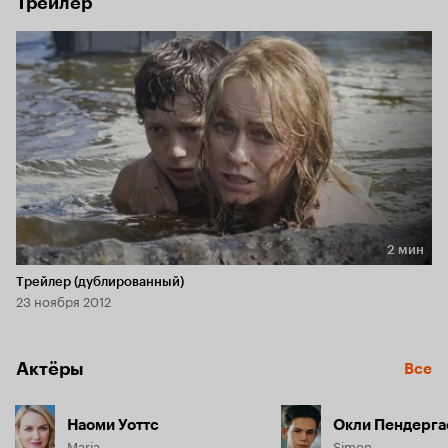
Трейлер
2 мин
Длительность 2 мин
Трейлер (дублированный)
23 ноября 2012
Актёры
Все
Наоми Уоттс
Окли Пендерга
Maria
Simon