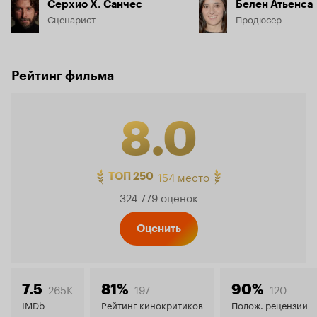
Серхио Х. Санчес
Белен Атьенса
Сценарист
Продюсер
Рейтинг фильма
8.0
Рейтинг
154 место
ТОП 250
324 779 оценок
Кинопо
Оценить
8.0
265K
197
120
7.5
81%
90%
IMDb
Рейтинг кинокритиков
Полож. рецензии