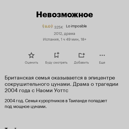
Невозможное
Lo imposible
325K
Рейтинг
8.0
Кинопоиска
2012, драма
8.0.
Испания, 1 ч 49 мин, 18+
топ
250
Оценить
Буду смотреть
Добавить
Еще
Британская семья оказывается в эпицентре 
сокрушительного цунами. Драма о трагедии 
2004 года с Наоми Уоттс
2004 год. Семья курортников в Таиланде попадает 
под мощное цунами.