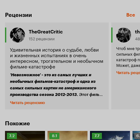
Рецензии
Все
TheGreatCritic
th
152 рецензии
48
Чтоб мне тр
Удивительная история о судьбе, любви
сильных фил
и жизненных испытаниях в очень
катастроф 
интересном, трогательном и необычном
Может, даже
фильме-катастрофе
безумные б
Читать рец
'Невозможное' - это из самых лучших и
снимать лен
отнюдь не 
необычных фильмов-катастроф и одна из
американска
самых сильных картин не американского
настолько р
производства сезона 2012-2013.
Этот фильм
талантах На
был положительно принят как критиками, так
Читать рецензию
знает тольк
и зрительской аудиторией и на данный
поэтому в т
момент имеет ряд самых престижных наград
сомневатьс
фильма. Кто
и номинаций международного уровня.
Похожие
дарование, 
'Невозможное' - это удивительно
обещает пойти далеко.
трогательная и жизнеутверждающая история.
Рейтинг
Рейтинг
Рейтинг
Р
7.2
8.1
7.7
6
раз на боль