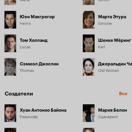
Юэн Макгрегор
Марта Этура
Henry
Simone
Том Холланд
Шенке Мёринг
Lucas
Karl
Сэмюэл Джослин
Джеральдин Ч
Thomas
Old Woman
Создатели
Все
Хуан Антонио Байона
Мария Белон
Режиссёр
Сценарист