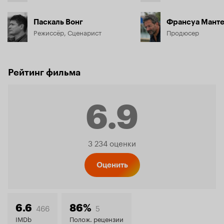
Паскаль Вонг
Франсуа Мант
Режиссёр, Сценарист
Продюсер
Рейтинг фильма
6.9
Рейтинг
3 234 оценки
Кинопо
Оценить
6.9
466
5
6.6
86%
IMDb
Полож. рецензии