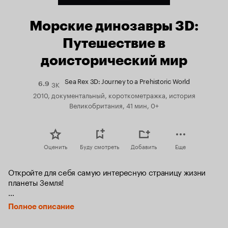
Морские динозавры 3D:
Путешествие в
доисторический мир
Sea Rex 3D: Journey to a Prehistoric World
3K
Рейтинг
6.9
Кинопоиска
2010, документальный, короткометражка, история
6.9
Великобритания, 41 мин, 0+
Оценить
Буду смотреть
Добавить
Еще
Откройте для себя самую интересную страницу жизни 
планеты Земля! 

С этим фильмом в составе отважной команды вы 
Полное описание
перенесетесь на 200 млн. лет назад, в невероятный мир 
далеких времен. Впервые вы отправляетесь в  