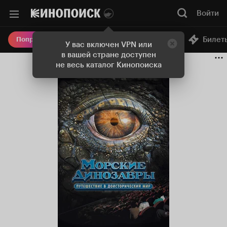
Войти
Онлайн-кинотеатр
Билет
Попробовать Плюс
У вас включен VPN или
в вашей стране доступен
не весь каталог Кинопоиска