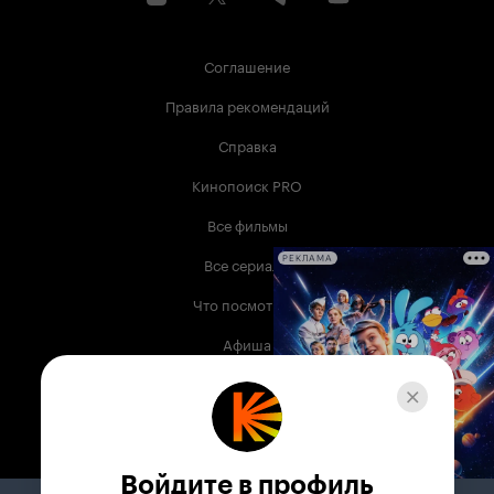
Соглашение
Правила рекомендаций
Справка
Кинопоиск PRO
Все фильмы
Все сериалы
РЕКЛАМА
Что посмотреть
Афиша
Музыка
Телепрограмма
Книги
Войдите в профиль