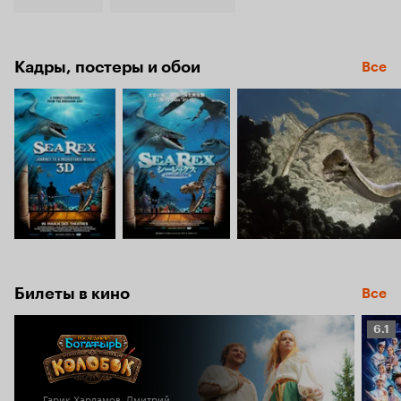
Кадры, постеры и обои
Все
Билеты в кино
Все
Рейт
6.1
Кино
6.1
Гарик Харламов, Дмитрий