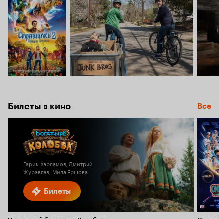
Билеты в кино
Все
Гарик Харламов, Дмитрий
Журавлев, Мила Ершова
Билеты