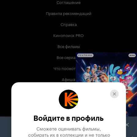
Соглашение
Правила рекомендаций
Справка
Кинопоиск PRO
Все фильмы
Все сериалы
РЕКЛАМА
Что посмотреть
Афиша
Музыка
Телепрограмма
Книги
Войдите в профиль
Служба поддержки
Сможете оценивать фильмы,

 собирать их в коллекции и не только