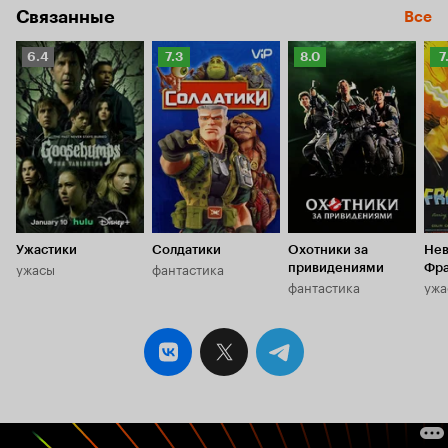
Связанные
Все
Рейтинг
Рейтинг
Рейтинг
Р
6.4
7.3
8.0
7
Кинопоиска
Кинопоиска
Кинопоиска
К
6.4
7.3
8.0
7.
Ужастики
Солдатики
Охотники за
Нев
ужасы
фантастика
привидениями
Фр
фантастика
ужа