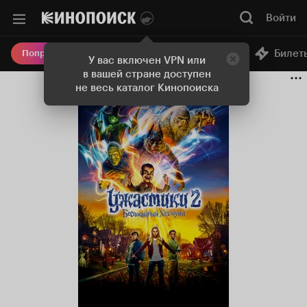
Войти
Онлайн-кинотеатр
Билет
Попробовать Плюс
У вас включен VPN или
в вашей стране доступен
не весь каталог Кинопоиска