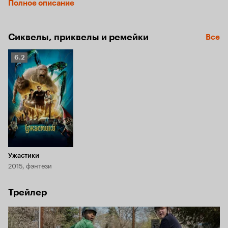
Полное описание
разной степени ужасности.
Сиквелы, приквелы и ремейки
Все
Рейтинг
6.2
Кинопоиска
6.2
Ужастики
2015, фэнтези
Трейлер