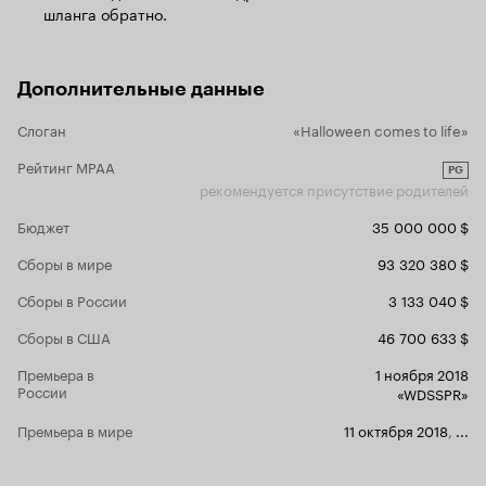
фильма, по
шланга обратно.
книг Стайна. Очередное проходное кино,
эпизодах ви
которое можно смотреть дома фоном и ни в
костюмах, а
коем случае не тратить свои деньги в кино.
понимаю, чт
должны же б
Дополнительные данные
Напряжени
Слоган
«Halloween comes to life»
вижу смысла
новой рецен
Рейтинг MPAA
буду. Кино 
PG
рекомендуется присутствие родителей
страшно не 
Ко
Музыка.
Бюджет
35 000 000 $
Доминик Л
и превратил
Сборы в мире
93 320 380 $
композиции
приключени
Сборы в России
3 133 040 $
поворачивае
Сборы в США
46 700 633 $
но и слишк
хорошим. На
Премьера в
1 ноября 2018
качеству ле
России
«WDSSPR»
происходящ
Для юных з
Премьера в мире
11 октября 2018
,
...
пунктов вве
(51%), ребят
родителей я