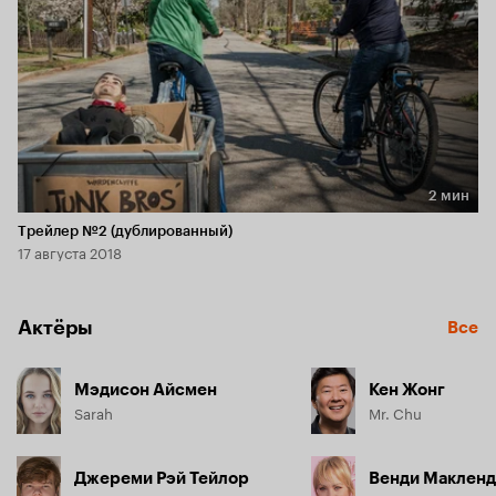
2 мин
Длительность 2 мин
Трейлер №2 (дублированный)
17 августа 2018
Актёры
Все
Мэдисон Айсмен
Кен Жонг
Sarah
Mr. Chu
Джереми Рэй Тейлор
Венди Макленд