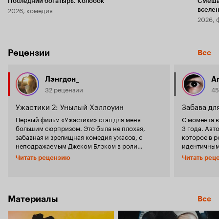
Последний богатырь. Колобок
Смеша
2026, комедия
вселе
2026, 
Рецензии
Все
Лэнгдон_
An
32 рецензии
45
Ужастики 2: Унылый Хэллоуин
Забава дл
Первый фильм «Ужастики» стал для меня
С момента 
большим сюрпризом. Это была не плохая,
3 года. Авт
забавная и зрелищная комедия ужасов, с
которое в р
неподражаемым Джеком Блэком в роли
идентичным
реального автора Стайна, чьи книги для
динамике с 
Читать рецензию
Читать рец
подростков были распроданы сотнями
продукт вы
миллионов копий. Долгожданное ожидание
Некоторые 
продолжения не увенчалось успехом. Сюжет не
учтены и и
нов, пара ребятишек нашли в заброшенном
действие ф
доме недописанную книгу о Хэллоуине и
Материалы
Уорденклиф
Все
страшную куклу. И вместо того, чтобы этот
странную кн
хлам выбросить, они его забирают, а куклу
заброшенно