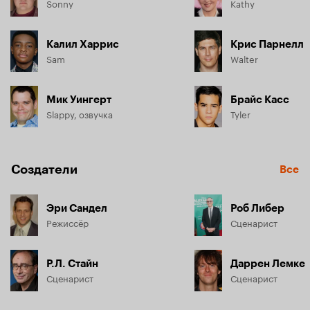
Sonny
Kathy
Калил Харрис
Крис Парнелл
Sam
Walter
Мик Уингерт
Брайс Касс
Slappy, озвучка
Tyler
Создатели
Все
Эри Сандел
Роб Либер
Режиссёр
Сценарист
Р.Л. Стайн
Даррен Лемке
Сценарист
Сценарист