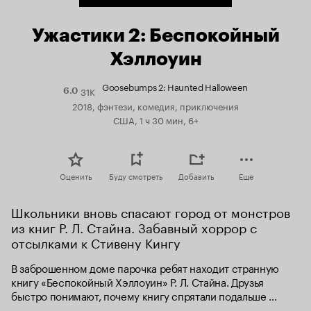
Ужастики 2: Беспокойный
Хэллоуин
Goosebumps 2: Haunted Halloween
31K
Рейтинг
6.0
Кинопоиска
2018, фэнтези, комедия, приключения
6.0
США, 1 ч 30 мин, 6+
Оценить
Буду смотреть
Добавить
Еще
Школьники вновь спасают город от монстров 
из книг Р. Л. Стайна. Забавный хоррор с 
отсылками к Стивену Кингу
В заброшенном доме парочка ребят находит странную 
книгу «Беспокойный Хэллоуин» Р. Л. Стайна. Друзья 
быстро понимают, почему книгу спрятали подальше 
ото всех, когда небольшой городок заполоняют монстры 