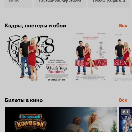
6.7
IMDb
Рейтинг кинокритиков
Полож. рецензии
Кадры, постеры и обои
Все
Билеты в кино
Все
Рейт
6.1
Кино
6.1