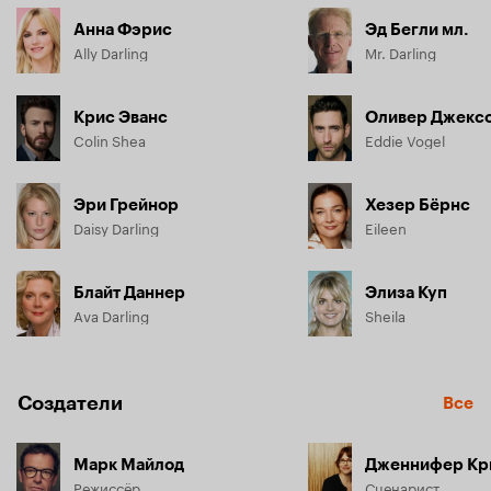
Анна Фэрис
Эд Бегли мл.
Ally Darling
Mr. Darling
Крис Эванс
Оливер Джекс
Colin Shea
Eddie Vogel
Эри Грейнор
Хезер Бёрнс
Daisy Darling
Eileen
Блайт Даннер
Элиза Куп
Ava Darling
Sheila
Создатели
Все
Марк Майлод
Дженнифер Кр
Режиссёр
Сценарист