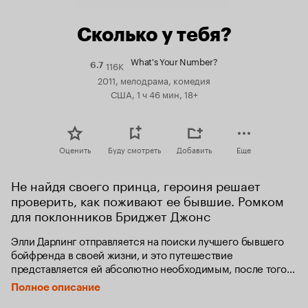
Сколько у тебя?
What's Your Number?
116K
Рейтинг
6.7
Кинопоиска
2011, мелодрама, комедия
6.7
США, 1 ч 46 мин, 18+
Оценить
Буду смотреть
Добавить
Еще
Не найдя своего принца, героиня решает 
проверить, как поживают ее бывшие. Ромком 
для поклонников Бриджет Джонс
Элли Дарлинг отправляется на поиски лучшего бывшего 
бойфренда в своей жизни, и это путешествие 
представляется ей абсолютно необходимым, после того, 
как она прочитала в журнале статью, предупреждающую о 
Полное описание
том, что люди, у которых в жизни было более 20 романов, 