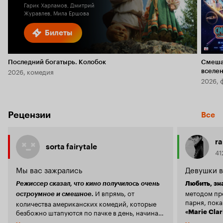
Гарик Харламов, Дмитрий
Журавлев, Мила Ершова
Билеты
Последний богатырь. Колобок
Смеша
2026, комедия
вселе
2026, 
Рецензии
Все
ra
sorta fairytale
41
Мы вас зажрались
Девушки в
Режиссер сказал, что кино получилось очень
И впрямь, от
методом пр
остроумное и смешное.
парня, пока
количества американских комедий, которые
безбожно штапуются по пачке в день, начинает
«Marie Clar
тошнить ещё сильнее, чем от еды из
парней, с которыми женщина встречается на