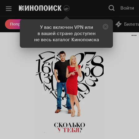
Войти
Онлайн-кинотеатр
Билет
Попробовать Плюс
У вас включен VPN или
в вашей стране доступен
не весь каталог Кинопоиска