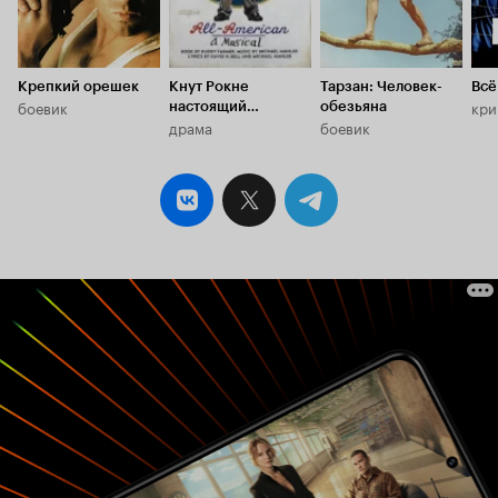
Крепкий орешек
Кнут Рокне
Тарзан: Человек-
Всё
боевик
кри
настоящий
обезьяна
драма
боевик
американец