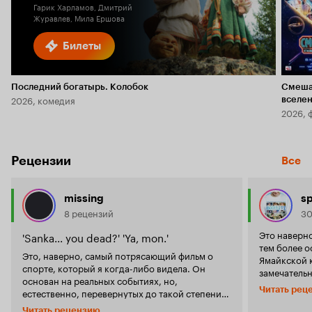
Гарик Харламов, Дмитрий
Журавлев, Мила Ершова
Билеты
Последний богатырь. Колобок
Смеша
2026, комедия
вселе
2026, 
Рецензии
Все
missing
sp
8 рецензий
30
Это наверн
'Sanka... you dead?' 'Ya, mon.'
тем более о
Это, наверно, самый потрясающий фильм о
Ямайкской к
спорте, который я когда-либо видела. Он
замечательн
основан на реальных событиях, но,
ещё в этом
Читать рец
естественно, перевернутых до такой степени,
драмы. Горд
что от реальных событий осталась только идея
чувствовали
Читать рецензию