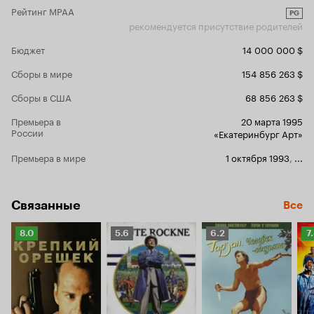
Рейтинг MPAA
PG
рекомендуется присутствие родителей
Бюджет
14 000 000 $
Сборы в мире
154 856 263 $
Сборы в США
68 856 263 $
Премьера в
20 марта 1995
России
«Екатеринбург Арт»
Премьера в мире
1 октября 1993
,
...
Связанные
Все
Рейтинг
Рейтинг
Рейтинг
Р
8.0
5.6
6.2
7
Кинопоиска
Кинопоиска
Кинопоиска
К
8.0
5.6
6.2
7.