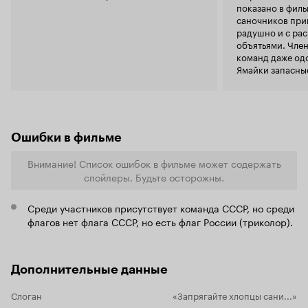
показано в фил
саночников при
радушно и с ра
объятьями. Чле
команд даже од
Ямайки запасные
поучаствовать 
заезде.
Ошибки в фильме
Внимание! Список ошибок в фильме может содержать
спойлеры. Будьте осторожны.
Среди участников присутствует команда СССР, но среди
флагов нет флага СССР, но есть флаг России (триколор).
Дополнительные данные
Слоган
«Запрягайте хлопцы сани...»