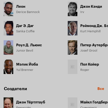
Леон
Джон Кэнди
Derice Bannock
Irv
Даг Э. Даг
Рэймонд Дж. Б
Sanka Coffie
Kurt Hemphill
Роул Д. Льюис
Питер Аутерб
Junior Bevil
Josef Grool
Мэлик Йоба
Пол Койер
Yul Brenner
Roger
Создатели
Все
Джон Тёртлтауб
Майкл Голдбер
Режиссёр
Сценарист