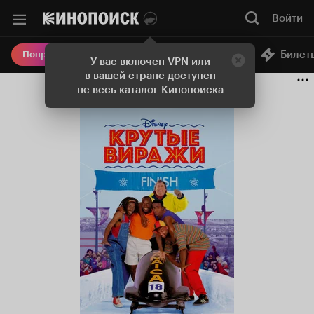
Войти
Онлайн-кинотеатр
Билет
Попробовать Плюс
У вас включен VPN или
в вашей стране доступен
не весь каталог Кинопоиска