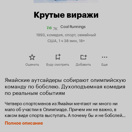
Крутые виражи
Cool Runnings
7K
Рейтинг
7.6
Кинопоиска
1993, комедия, спорт, семейный
7.6
США, 1 ч 38 мин, 18+
Оценить
Буду смотреть
Добавить
Еще
Ямайские аутсайдеры собирают олимпийскую 
команду по бобслею. Духоподъемная комедия 
по реальным событиям
Четверо спортсменов из Ямайки мечтают ни много ни 
мало об участии в Олимпиаде. Причем им не важно, в 
каком виде спорта выступать. А почему бы и не бобслей? 
Чего только не сделаешь на пути к заветной мечте. Пусть 
Полное описание
даже этот путь ледяной, а мчаться приходится в 