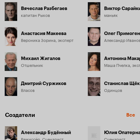
Вячеслав Разбегаев
Виктор Сарайк
капитан Рыков
маньяк
Анастасия Макеева
Олег Примоген
Вероника Зорина, эксперт
Михаил Жигалов
Антонина Мака
Отшельник
Маша Пчелка, экс
Дмитрий Суржиков
Станислав Щёк
Власов
Одинцов
Создатели
Все
Александр Будённый
Юлия Опатерн
Режиссёр, Сценарист
Сценарист