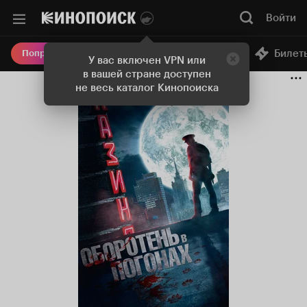
Войти
Онлайн-кинотеатр
Билет
Попробовать Плюс
У вас включен VPN или
в вашей стране доступен
не весь каталог Кинопоиска