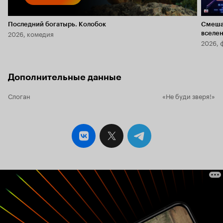
Последний богатырь. Колобок
Смеша
2026, комедия
вселе
2026, 
Дополнительные данные
Слоган
«Не буди зверя!»