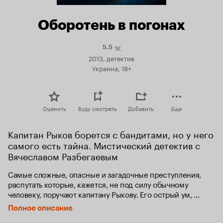
Оборотень в погонах
1K
Рейтинг
5.5
Кинопоиска
2013, детектив
5.5
Украина, 18+
Оценить
Буду смотреть
Добавить
Еще
Капитан Рыков борется с бандитами, но у него 
самого есть тайна. Мистический детектив с 
Вячеславом Разбегаевым
Самые сложные, опасные и загадочные преступления, 
распутать которые, кажется, не под силу обычному 
человеку, поручают капитану Рыкову. Его острый ум, 
многолетний опыт, здоровый цинизм и молниеносная 
Полное описание
реакция не только способствуют высокой 