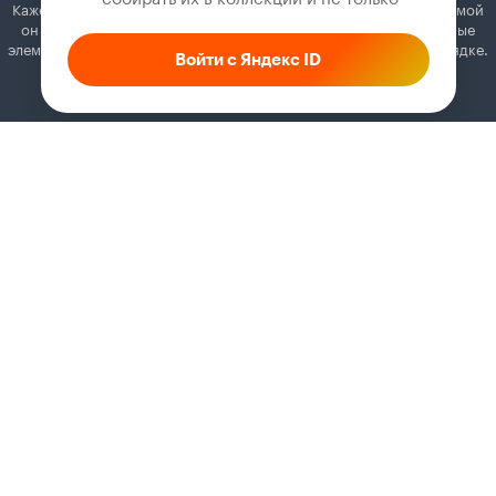
Кажется, вы используете блокировщик рекламы. Вместе с рекламой
он может отключать постеры, папки с фильмами и другие важные
элементы. Добавьте Кинопоиск в исключения, и всё будет в порядке.
Войти с Яндекс ID
Как это сделать
Соглашение
Правила рекомендаций
Справка