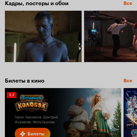
5.5
Кадры, постеры и обои
Все
Билеты в кино
Все
Рейтинг
1.7
Кинопоиска
1.7
Гарик Харламов, Дмитрий
Журавлев, Мила Ершова
Билеты