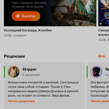
Гарик Харламов, Дмитрий
Журавлев, Мила Ершова
Билеты
Последний богатырь. Колобок
Смеша
2026, комедия
вселе
2026, 
Рецензии
Все
Skipper
1
6 рецензий
4 
Фильм очень юморной и весёлый. Смотришь и
Эта фантаст
скука сама собой отпадает. После X-Files
любимых. Фильм берет с самого начала и не
непривычно видеть Дэвида Духовны в данной
отпускает д
роли, но играет он отменно. Весь фильм
происходят
построен на абсурде, но это и привлекает
Хотя сюжет 
Читать рецензию
Читать рец
зрителя. Советую посмотреть.
банальным, 
придумано д