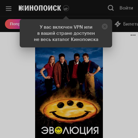
Войти
Онлайн-кинотеатр
Билет
Попробовать Плюс
У вас включен VPN или
в вашей стране доступен
не весь каталог Кинопоиска