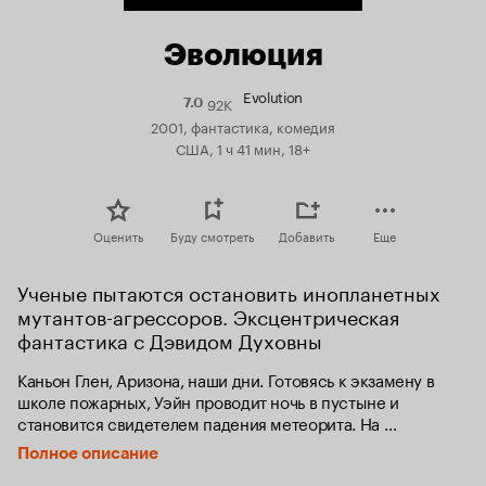
Эволюция
Evolution
92K
Рейтинг
7.0
Кинопоиска
2001, фантастика, комедия
7.0
США, 1 ч 41 мин, 18+
Оценить
Буду смотреть
Добавить
Еще
Ученые пытаются остановить инопланетных 
мутантов-агрессоров. Эксцентрическая 
фантастика с Дэвидом Духовны
Каньон Глен, Аризона, наши дни. Готовясь к экзамену в 
школе пожарных, Уэйн проводит ночь в пустыне и 
становится свидетелем падения метеорита. На 
следующий день учитель биологии доктор Айра Кейн и 
Полное описание
учитель геологии Гарри Блок пробираются в пещеру, к 