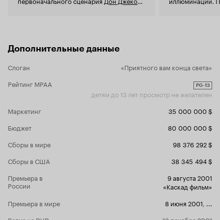
первоначального сценария
Дон Джекоби
иллюминации. П
на удивление остался в таком восторге
оплатила работ
от проделанных изменений, что
сверхурочные, ч
продолжил работать над фильмом
выполнить все р
вместе с новыми сценаристами.
праздничный ви
Дополнительные данные
Слоган
«Приятного вам конца света»
Рейтинг MPAA
PG-13
детям до 13 лет просмотр не желателен
Маркетинг
35 000 000 $
Бюджет
80 000 000 $
Сборы в мире
98 376 292 $
Сборы в США
38 345 494 $
Премьера в
9 августа 2001
России
«Каскад фильм»
Премьера в мире
8 июня 2001
,
...
Релиз на DVD
13 декабря 2001