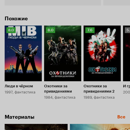
довести до 
получилось. В этом фильме не надо иска
глубокий см
Похожие
надо смотре
Рейтинг
Рейтинг
Рейтинг
Р
8.0
8.0
7.6
5
Кинопоиска
Кинопоиска
Кинопоиска
К
8.0
8.0
7.6
5.
Люди в чёрном
Охотники за
Охотники за
И г
1997, фантастика
200
привидениями
привидениями 2
1984, фантастика
1989, фантастика
Материалы
Все