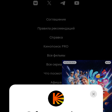
Соглашение
Правила рекомендаций
Справка
Кинопоиск PRO
Все фильмы
Все сериалы
РЕКЛАМА
Что посмотреть
Афиша
Музыка
Телепрограмма
Книги