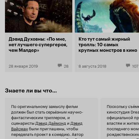
Дэвид Духовны: «По мне,
Кто тут самый жирный
нет лучшего супергероя,
тролль: 10 самых
чем Малдер»
крупных монстров в кино
28 января 2019
28
8 августа 2018
107
Знаете ли вы что...
По оригинальному замыслу фильм
Поскольку съём
должен был стать серьёзным научно-
киностудия Dre
фантастическим триллером, и
официальной пр
сценаристы
Дэвид Даймонд
и
Дэвид
властям и жител
Вайсман
были приглашены, чтобы
последнего мом
переделать проект в комедию. Автор
рождественских