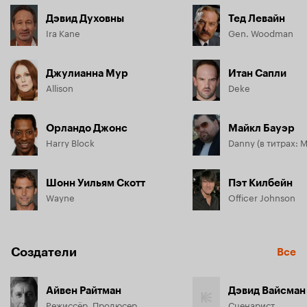
Дэвид Духовны
Тед Левайн
Ira Kane
Gen. Woodman
Джулианна Мур
Итан Сапли
Allison
Deke
Орландо Джонс
Майкл Бауэр
Harry Block
Шонн Уильям Скотт
Пэт Килбейн
Wayne
Officer Johnson
Создатели
Все
Айвен Райтман
Дэвид Вайсман
Режиссёр, Продюсер
Сценарист