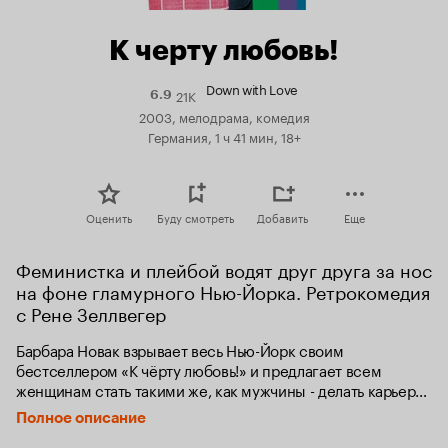
К черту любовь!
Down with Love
21K
Рейтинг
6.9
Кинопоиска
2003, мелодрама, комедия
6.9
Германия, 1 ч 41 мин, 18+
Оценить
Буду смотреть
Добавить
Еще
Феминистка и плейбой водят друг друга за нос 
на фоне гламурного Нью-Йорка. Ретрокомедия 
с Рене Зеллвегер
Барбара Новак взрывает весь Нью-Йорк своим 
бестселлером «К чёрту любовь!» и предлагает всем 
женщинам стать такими же, как мужчины - делать карьеру, 
заниматься сексом без обязательств. Кэтчер Блок - 
Полное описание
прожигатель жизни и дон-жуан. Он решает проучить ярую 