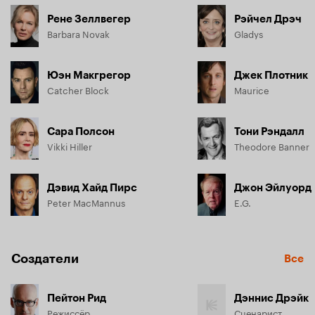
Рене Зеллвегер
Рэйчел Дрэч
Barbara Novak
Gladys
Юэн Макгрегор
Джек Плотник
Catcher Block
Maurice
Сара Полсон
Тони Рэндалл
Vikki Hiller
Theodore Banner
Дэвид Хайд Пирс
Джон Эйлуорд
Peter MacMannus
E.G.
Создатели
Все
Пейтон Рид
Дэннис Дрэйк
Режиссёр
Сценарист