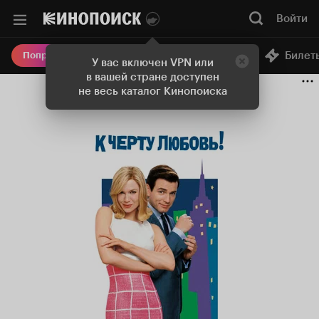
Войти
Онлайн-кинотеатр
Билет
Попробовать Плюс
У вас включен VPN или
в вашей стране доступен
не весь каталог Кинопоиска