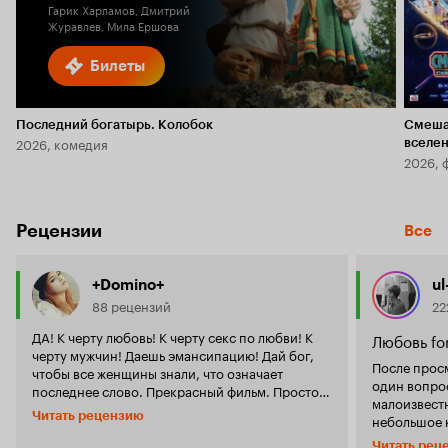
Гарик Харламов, Дмитрий
Журавлев, Мила Ершова
Билеты
Последний богатырь. Колобок
Смеша
2026, комедия
вселе
2026, 
Рецензии
Все
+Domino+
ul
88 рецензий
22
ДА! К черту любовь! К черту секс по любви! К
Любовь for
черту мужчин! Даешь эмансипацию! Дай бог,
После просм
чтобы все женщины знали, что означает
один вопрос
последнее слово. Прекрасный фильм. Просто
малоизвест
очаровательный. Минимализм 60-х, Рене и
Читать рецензию
небольшое колич
Эван (после этого имени стоит упасть в
никогда не 
обморок), ах... На что только женщины не идут
Читать рец