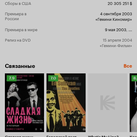
Сборы в США
20 305 251 $
Премьера в
4 сентября 2003
России
«Гемини Киномир»
Премьера в мире
9 мая 2003
,
...
Релиз на DVD
15 апреля 2004
«Гемини-Фильм»
Связанные
Все
Рейтинг
Рейтинг
Р
7.9
7.0
8
Кинопоиска
Кинопоиска
К
7.9
7.0
8.