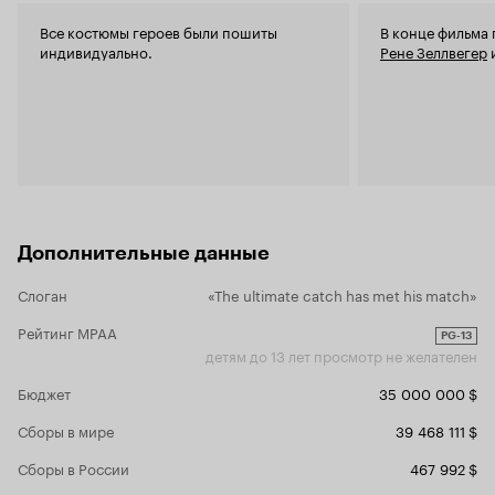
женщина и х
Все костюмы героев были пошиты
В конце фильма
'К черту лю
индивидуально.
Рене Зеллвегер
фильмов для
9 из 10
Дополнительные данные
Слоган
«The ultimate catch has met his match»
Рейтинг MPAA
PG-13
детям до 13 лет просмотр не желателен
Бюджет
35 000 000 $
Сборы в мире
39 468 111 $
Сборы в России
467 992 $