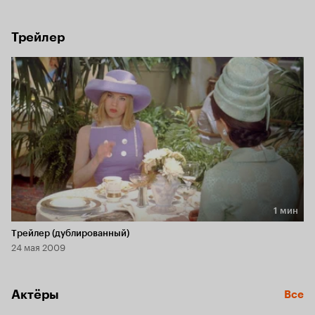
феминистку и полностью развенчать созданный ею мир 
женщин, отказавшихся от любви.
Трейлер
1 мин
Длительность 1 мин
Трейлер (дублированный)
24 мая 2009
Актёры
Все