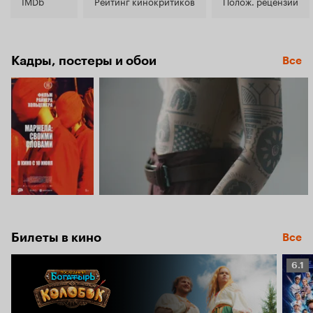
8.2
IMDb
Рейтинг кинокритиков
Полож. рецензии
Кадры, постеры и обои
Все
Билеты в кино
Все
Рейт
6.1
Кино
6.1