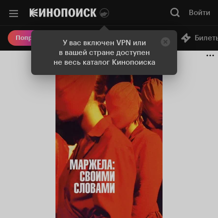
Войти
Онлайн-кинотеатр
Билет
Попробовать Плюс
У вас включен VPN или
в вашей стране доступен
не весь каталог Кинопоиска