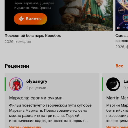
Гарик Харламов, Дмитрий
Журавлев, Мила Ершова
Билеты
Последний богатырь. Колобок
Смеша
2026, комедия
вселе
2026, 
Рецензии
Все
olyaangry
L
2 рецензии
9 
Маржела: своими руками
Martin Mar
Фильм повествует о творческом пути кутюрье
Мартин Мар
Мартана Маржелы. Повествование условно
бельгийски
можно разделить на три плана. Первый -
не ассоциир
исторические кадры, киноленты с первых
коллекциям
показов, фильмы, которые снимал сам Мартан.
Готье созда
Читать рецензию
Читать рец