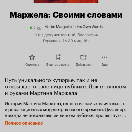
Маржела: Своими словами
Martin Margiela: In His Own Words
9K
Рейтинг
8.2
Кинопоиска
2019, документальный, биография
8.2
Германия, 1 ч 30 мин, 18+
Оценить
Буду смотреть
Добавить
Еще
Путь уникального кутюрье, так и не 
открывшего свое лицо публике. Док с голосом 
и руками Мартина Маржела
История Мартина Маржела, одного из самых влиятельных 
и революционных модельеров своего времени. Дизайнер, 
никогда не показывавший лицо на публике, прошел путь 
от ассистента Жан-Поля Готье до креативного директора 
Полное описание
Hermes и лидера собственного бренда и сформировал 