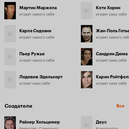
Мартин Маржела
Кэти Хорин
играет самого себя
играет саму себя
Карла Содзани
Жан-Поль Готь
играет самого себя
Пьер Ружье
Сандрин Дюма
играет самого себя
играет саму себя
Лидевиж Эделькорт
Карин Ройтфел
играет саму себя
играет саму себя
Создатели
Все
Райнер Хольцемер
Деус
Режиссёр, Сценарист
Композитор