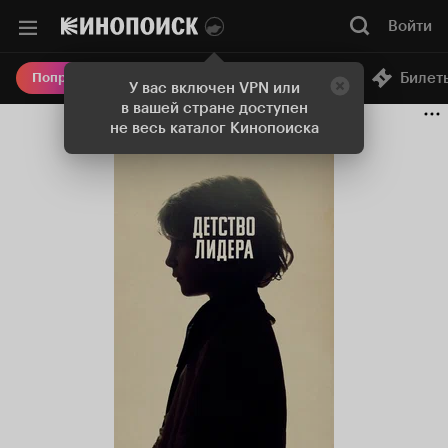
Войти
Онлайн-кинотеатр
Билет
Попробовать Плюс
У вас включен VPN или
в вашей стране доступен
не весь каталог Кинопоиска