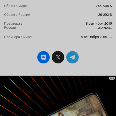
лет играет уверенно), Роберт Паттинсон -
Сборы в мире
245 546 $
монстр (вы тоже офигели?). Не отстает и
женская половина каста: Стэйси Мартин и
Сборы в России
26 293 $
Беренис Бежо прекрасны. Лишь Лиам
Каннингэм не вписался, актер выглядит
Премьера в
8 сентября 2016
потерянным, а его персонаж вообще какой-то
России
«Вольга»
нудный и серый, но возможно так и было
задумано. И еще немного о плюсах.
Премьера в мире
5 сентября 2015
,
...
Громогласная и какая-то потусторонняя
музыка Скотта Уокера звучит возвышенно и
торжественно. Картинка довольно стильная и
атмосферная. Кинематографических и
литературных аллюзий более чем достаточно.
Угрюмый околоинтеллектуальный мрачняк.
Большие поклонники артхауса возможно и
заценят. 6 из 10