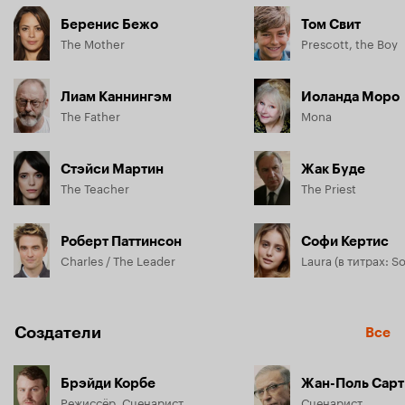
Беренис Бежо
Том Свит
The Mother
Prescott, the Boy
Лиам Каннингэм
Иоланда Моро
The Father
Mona
Стэйси Мартин
Жак Буде
The Teacher
The Priest
Роберт Паттинсон
Софи Кертис
Charles / The Leader
Laura (в титрах: So
Создатели
Все
Брэйди Корбе
Жан-Поль Сар
Режиссёр, Сценарист
Сценарист