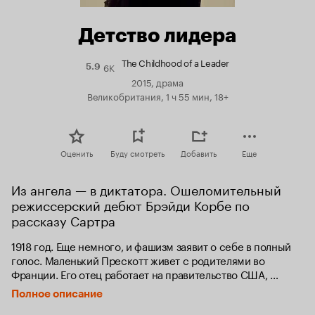
Детство лидера
The Childhood of a Leader
6K
Рейтинг
5.9
Кинопоиска
2015, драма
5.9
Великобритания, 1 ч 55 мин, 18+
Оценить
Буду смотреть
Добавить
Еще
Из ангела — в диктатора. Ошеломительный 
режиссерский дебют Брэйди Корбе по 
рассказу Сартра
1918 год. Еще немного, и фашизм заявит о себе в полный 
голос. Маленький Прескотт живет с родителями во 
Франции. Его отец работает на правительство США, 
которое участвует в Версальских переговорах и не всегда 
Полное описание
действует в белых перчатках. То, чему ребенок становится 