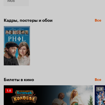
6.0
IMDb
Кадры, постеры и обои
Все
Билеты в кино
Все
Рейт
5.8
Рейтинг
1.8
Кино
Кинопоиска
5.8
1.8