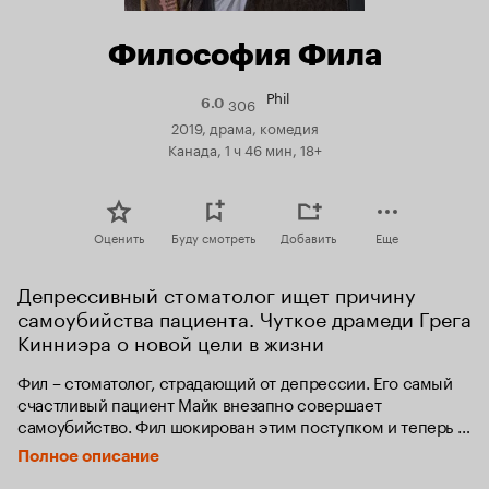
Философия Фила
Phil
306
Рейтинг
6.0
Кинопоиска
2019, драма, комедия
6.0
Канада, 1 ч 46 мин, 18+
Оценить
Буду смотреть
Добавить
Еще
Депрессивный стоматолог ищет причину 
самоубийства пациента. Чуткое драмеди Грега 
Кинниэра о новой цели в жизни
Фил – стоматолог, страдающий от депрессии. Его самый 
счастливый пациент Майк внезапно совершает 
самоубийство. Фил шокирован этим поступком и теперь 
сделает все, чтобы узнать причину.
Полное описание