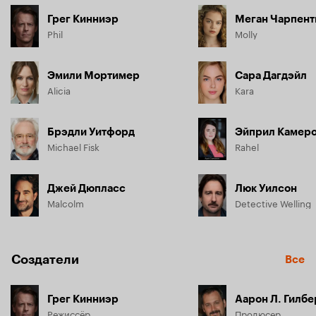
Грег Кинниэр
Меган Чарпент
Phil
Molly
Эмили Мортимер
Сара Дагдэйл
Alicia
Kara
Брэдли Уитфорд
Эйприл Камер
Michael Fisk
Rahel
Джей Дюпласс
Люк Уилсон
Malcolm
Detective Welling
Создатели
Все
Грег Кинниэр
Аарон Л. Гилбе
Режиссёр
Продюсер