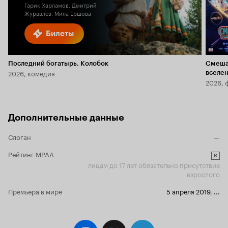
Гарик Харламов, Дмитрий
Журавлев, Мила Ершова
Билеты
Последний богатырь. Колобок
Смеша
2026, комедия
вселе
2026, 
Дополнительные данные
Слоган
—
Рейтинг MPAA
R
лицам до 17 лет обязательно присутствие
взрослого
Премьера в мире
5 апреля 2019
,
...