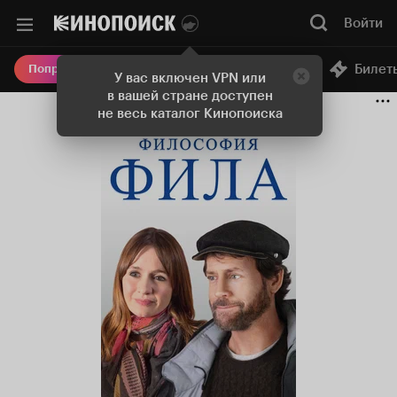
Войти
Онлайн-кинотеатр
Билет
Попробовать Плюс
У вас включен VPN или
в вашей стране доступен
не весь каталог Кинопоиска