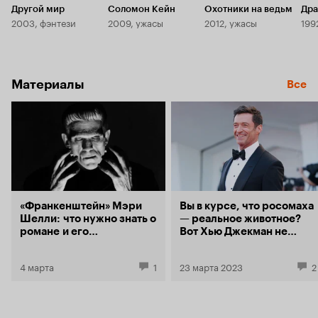
восхищение
Другой мир
Соломон Кейн
Охотники на ведьм
Дра
этого фильма. Ещё меня изрядно 
2003, фэнтези
2009, ужасы
2012, ужасы
199
поведение т
интересна, 
обожаю и т
созданиям).
Дракулы, им
Материалы
Все
представлял
сыне Дьяво
этого импозант
внешности 
последнюю 
Уже не знаю
'Ван Хельси
«Франкенштейн» Мэри
Вы в курсе, что росомаха
Шелли: что нужно знать о
— реальное животное?
романе и его
Вот Хью Джекман не
экранизациях
знал. Зато к роли в
фильме «Сын» подошел
4 марта
1
23 марта 2023
2
ответственно!