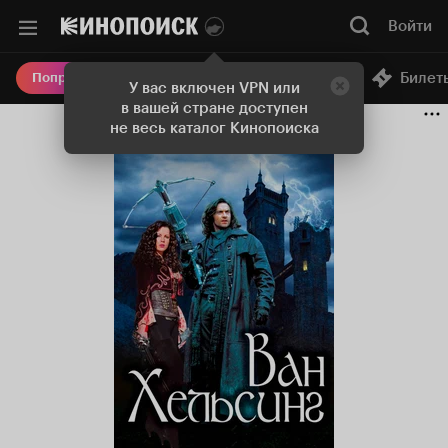
Войти
Онлайн-кинотеатр
Билет
Попробовать Плюс
У вас включен VPN или
в вашей стране доступен
не весь каталог Кинопоиска