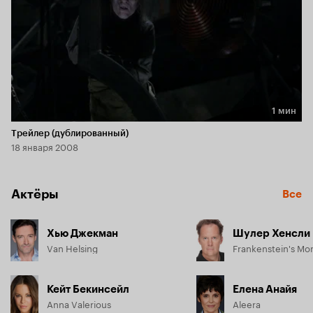
1 мин
Длительность 1 мин
Трейлер (дублированный)
18 января 2008
Актёры
Все
Хью Джекман
Шулер Хенсли
Van Helsing
Frankenstein's Mo
Кейт Бекинсейл
Елена Анайя
Anna Valerious
Aleera