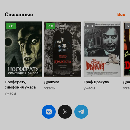
Связанные
Все
Рейтинг
Рейтинг
Рейтинг
Р
7.6
7.8
5.8
6
Кинопоиска
Кинопоиска
Кинопоиска
К
7.6
7.8
5.8
6.
Носферату,
Дракула
Граф Дракула
Дра
ужасы
ужасы
ужа
симфония ужаса
ужасы