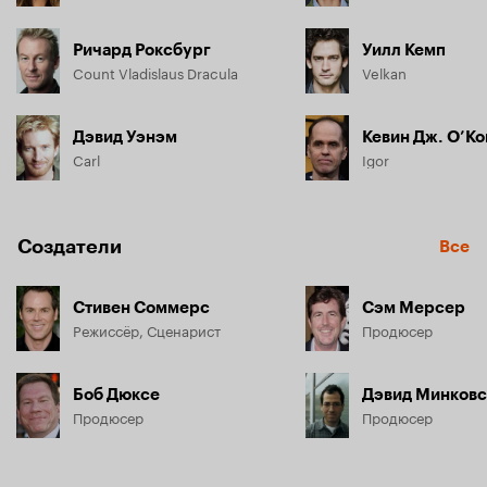
Ричард Роксбург
Уилл Кемп
Count Vladislaus Dracula
Velkan
Дэвид Уэнэм
Кевин Дж. О’К
Carl
Igor
Создатели
Все
Стивен Соммерс
Сэм Мерсер
Режиссёр, Сценарист
Продюсер
Боб Дюксе
Дэвид Минковс
Продюсер
Продюсер