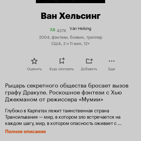
Ван Хельсинг
Van Helsing
437K
Рейтинг
7.6
Кинопоиска
2004, фэнтези, боевик, триллер
7.6
США, 2 ч 11 мин, 12+
Оценить
Буду смотреть
Добавить
Еще
Рыцарь секретного общества бросает вызов 
графу Дракуле. Роскошное фэнтези с Хью 
Джекманом от режиссера «Мумии»
Глубоко в Карпатах лежит таинственная страна 
Трансильвания — мир, в котором зло встречается на 
каждом шагу, мир, в котором опасность оживает с 
заходом солнца, и где монстры, живущие в глубине 
Полное описание
человеческих кошмаров, обретают форму. В этот мир 