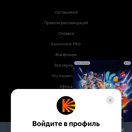
Соглашение
Правила рекомендаций
Справка
Кинопоиск PRO
Все фильмы
Все сериалы
РЕКЛАМА
Что посмотреть
Афиша
Музыка
Телепрограмма
Книги
Войдите в профиль
Служба поддержки