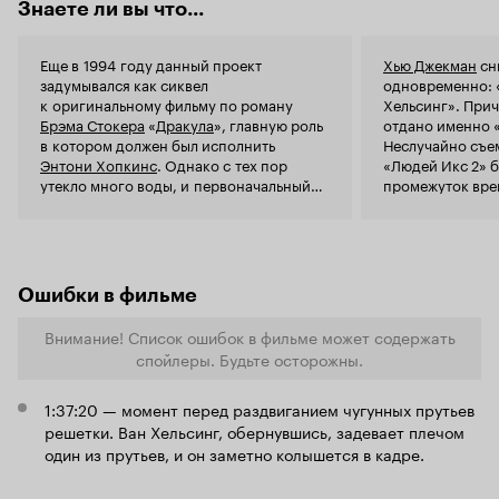
Знаете ли вы что...
Еще в 1994 году данный проект
Хью Джекман
сн
задумывался как сиквел
одновременно: 
к оригинальному фильму по роману
Хельсинг». При
Брэма Стокера
«
Дракула
», главную роль
отдано именно «
в котором должен был исполнить
Неслучайно съе
Энтони Хопкинс
. Однако с тех пор
«Людей Икс 2» б
утекло много воды, и первоначальный
промежуток вре
сценарий изменился до неузнаваемости.
выходной день 
«Ван Хельсинга»
в мировой прок
на год позднее.
Ошибки в фильме
Внимание! Список ошибок в фильме может содержать
спойлеры. Будьте осторожны.
1:37:20 — момент перед раздвиганием чугунных прутьев
решетки. Ван Хельсинг, обернувшись, задевает плечом
один из прутьев, и он заметно колышется в кадре.