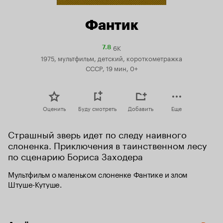
Фантик
6K
Рейтинг
7.8
Кинопоиска
1975, мультфильм, детский, короткометражка
7.8
СССР, 19 мин, 0+
Оценить
Буду смотреть
Добавить
Еще
Страшный зверь идет по следу наивного 
слоненка. Приключения в таинственном лесу 
по сценарию Бориса Заходера
Мультфильм о маленьком слоненке Фантике и злом 
Штуше-Кутуше.