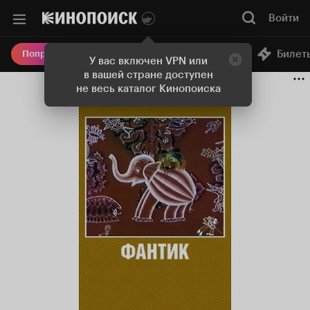
Войти
Онлайн-кинотеатр
Билет
Попробовать Плюс
У вас включен VPN или
в вашей стране доступен
не весь каталог Кинопоиска