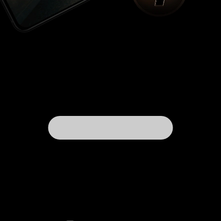
острых когтей?
'-Я хочу, чтобы мне уши не
- пожелал
мешали, а то по земле волочатся!'
наивный слоненок. Автор сценария Борис
Заходер мне знаком больше как переводчик.
На его переводе 'Винни-Пуха' я выросла, и его
вариант перевода 'Алисы в стране чудес' мне
ближе, чем более лингвстически верный
перевод Демуровой. С поэзией его я знакома
плохо... ... И тут. .. вот такой подарок. По-
настоящему 'сказка - ложь, да в ней намек'.
Ведь маленький Фантик оказался на самом
деле очень большим Слоном Элифантом, даже,
когда был маленьким.
Мартышка же правду
говорила, что маленьких слонов не бывает!
Впечатлена и Покорена. 10 из 10