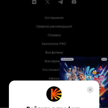
Соглашение
Правила рекомендаций
Справка
Кинопоиск PRO
Все фильмы
Все сериалы
РЕКЛАМА
Что посмотреть
Афиша
Музыка
Телепрограмма
Книги