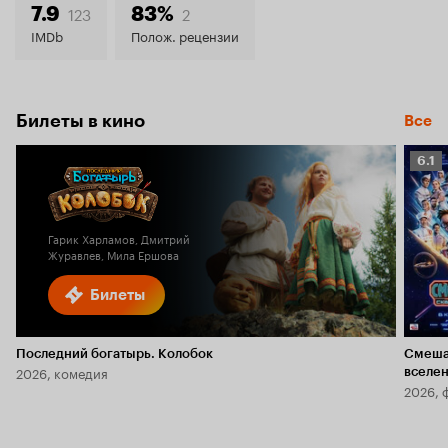
7.8
123
2
7.9
83%
IMDb
Полож. рецензии
Билеты в кино
Все
Рейт
6.1
Кино
6.1
Гарик Харламов, Дмитрий
Журавлев, Мила Ершова
Билеты
Последний богатырь. Колобок
Смеша
2026, комедия
вселе
2026, 