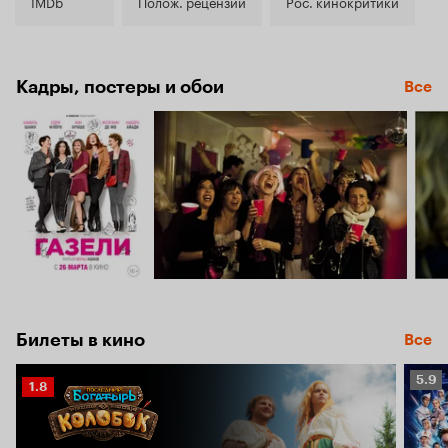
5.8
IMDb
Полож. рецензии
Рос. кинокритики
Кадры, постеры и обои
Все
Билеты в кино
Все
Рейт
5.9
Рейтинг
1.8
Кино
Кинопоиска
5.9
1.8