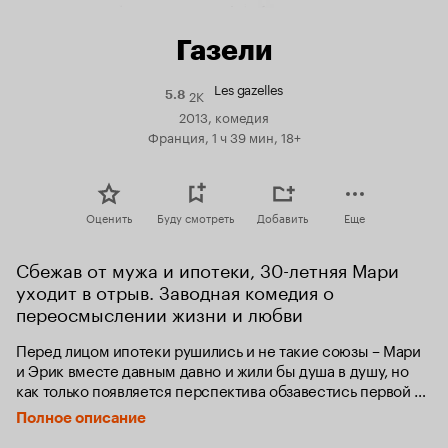
Газели
Les gazelles
2K
Рейтинг
5.8
Кинопоиска
2013, комедия
5.8
Франция, 1 ч 39 мин, 18+
Оценить
Буду смотреть
Добавить
Еще
Сбежав от мужа и ипотеки, 30-летняя Мари 
уходит в отрыв. Заводная комедия о 
переосмыслении жизни и любви
Перед лицом ипотеки рушились и не такие союзы – Мари 
и Эрик вместе давным давно и жили бы душа в душу, но 
как только появляется перспектива обзавестись первой 
квартирой в кредит, Мари теряет покой и бежит от 
Полное описание
семейной рутины, куда глаза глядят. Она оставляет Эрика, 