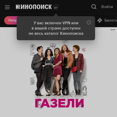
Войти
Онлайн-кинотеатр
Билет
Попробовать Плюс
У вас включен VPN или
в вашей стране доступен
не весь каталог Кинопоиска