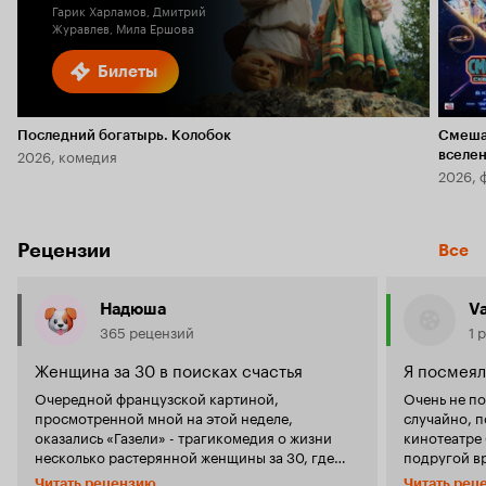
Гарик Харламов, Дмитрий
Журавлев, Мила Ершова
Билеты
Последний богатырь. Колобок
Смеша
2026, комедия
вселе
2026, 
Рецензии
Все
Надюша
V
365 рецензий
1 
Женщина за 30 в поисках счастья
Я посмеял
Очередной французской картиной,
Очень не по
просмотренной мной на этой неделе,
случайно, 
оказались «Газели» - трагикомедия о жизни
кинотеатре 
несколько растерянной женщины за 30, где
подругой вр
больше грустного, чем веселого. Эта не очень
билеты, нич
Читать рецензию
Читать рец