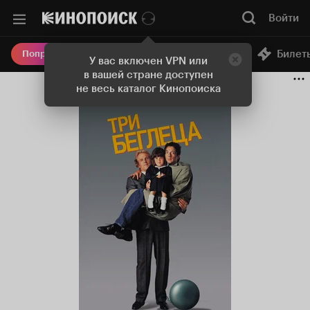
Войти
Онлайн-кинотеатр
Билет
Попробовать Плюс
У вас включен VPN или
в вашей стране доступен
не весь каталог Кинопоиска