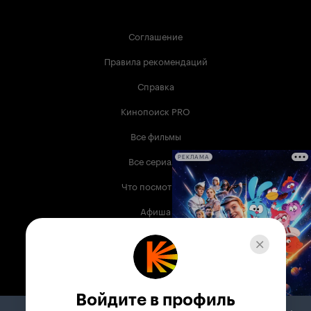
Соглашение
Правила рекомендаций
Справка
Кинопоиск PRO
Все фильмы
Все сериалы
РЕКЛАМА
Что посмотреть
Афиша
Музыка
Телепрограмма
Книги
Войдите в профиль
Служба поддержки