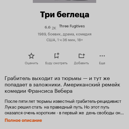
Три беглеца
Three Fugitives
2K
Рейтинг
6.6
Кинопоиска
1989, боевик, драма, комедия
6.6
США, 1 ч 36 мин, 18+
Оценить
Буду смотреть
Добавить
Еще
Грабитель выходит из тюрьмы — и тут же 
попадает в заложники. Американский ремейк 
комедии Франсиса Вебера
После пяти лет тюрьмы известный грабитель-рецидивист 
Лукас решил стать  на праведный путь. Но этот путь 
оказался очень коротким - в первый же  день свободы он 
становится заложником человека, доведенного до такой  
Полное описание
степени отчаяния, что ему остается только грабить банк. 