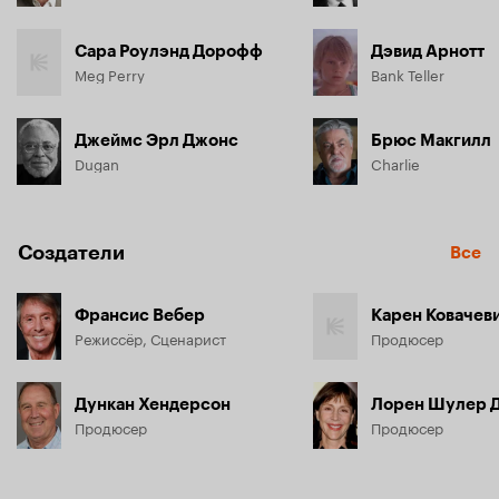
Сара Роулэнд Дорофф
Дэвид Арнотт
Meg Perry
Bank Teller
Джеймс Эрл Джонс
Брюс Макгилл
Dugan
Charlie
Создатели
Все
Франсис Вебер
Карен Ковачев
Режиссёр, Сценарист
Продюсер
Дункан Хендерсон
Лорен Шулер 
Продюсер
Продюсер