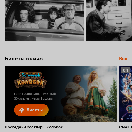
Билеты в кино
Все
Рейт
6.1
Кино
6.1
Гарик Харламов, Дмитрий
Журавлев, Мила Ершова
Билеты
Последний богатырь. Колобок
Смеша