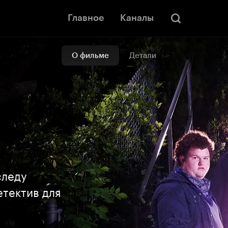
Главное
Каналы
О фильме
Детали
следу
тектив для