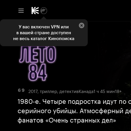
У вас включен VPN или
в вашей стране доступен
не весь каталог Кинопоиска
2017, триллер, детектив
Канада
1 ч 45 мин
18+
6 9
1980-е. Четыре подростка идут по 
серийного убийцы. Атмосферный де
фанатов «Очень странных дел»