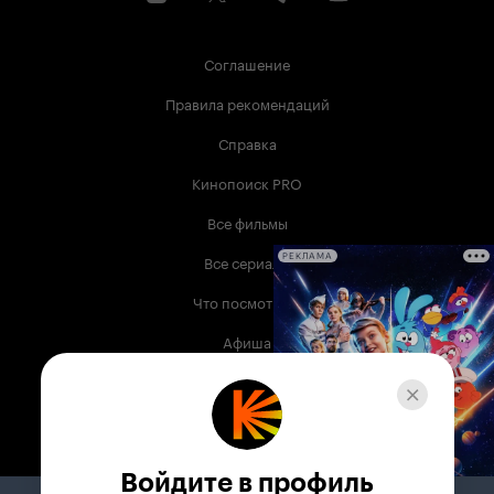
Соглашение
Правила рекомендаций
Справка
Кинопоиск PRO
Все фильмы
Все сериалы
РЕКЛАМА
Что посмотреть
Афиша
Музыка
Телепрограмма
Книги
Войдите в профиль