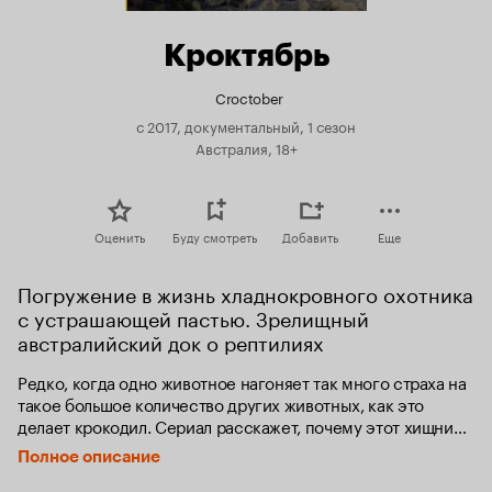
Кроктябрь
Croctober
с 2017, документальный, 1 сезон
Австралия, 18+
Оценить
Буду смотреть
Добавить
Еще
Погружение в жизнь хладнокровного охотника 
с устрашающей пастью. Зрелищный 
австралийский док о рептилиях
Редко, когда одно животное нагоняет так много страха на 
такое большое количество других животных, как это 
делает крокодил. Сериал расскажет, почему этот хищник 
является одним из самых бесшумных в мире убийц.
Полное описание