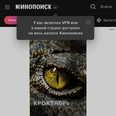
Войти
Онлайн-кинотеатр
Билет
Попробовать Плюс
У вас включен VPN или
в вашей стране доступен
не весь каталог Кинопоиска