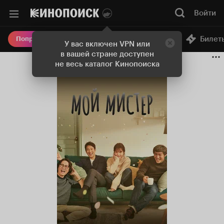
Войти
Онлайн-кинотеатр
Билет
Попробовать Плюс
У вас включен VPN или
в вашей стране доступен
не весь каталог Кинопоиска