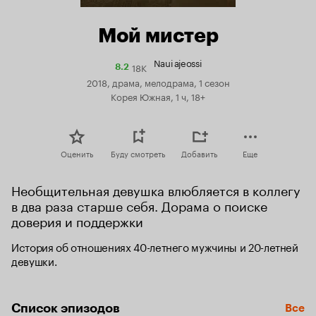
Мой мистер
Naui ajeossi
18K
Рейтинг
8.2
Кинопоиска
2018, драма, мелодрама, 1 сезон
8.2
Корея Южная, 1 ч, 18+
Оценить
Буду смотреть
Добавить
Еще
Необщительная девушка влюбляется в коллегу 
в два раза старше себя. Дорама о поиске 
доверия и поддержки
История об отношениях 40-летнего мужчины и 20-летней 
девушки.
Список эпизодов
Все