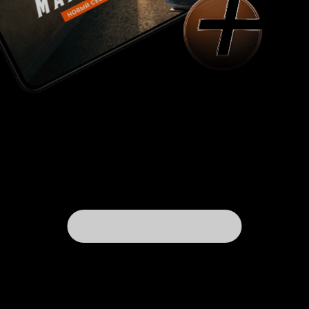
музыка?!? Ааа, дайте мне следующую серию,
Романтическая линия. Поначалу
сейчас же!».
меня очень интересовал этот вопрос. Будет ли
что-то между главными героями? Искра, химия
и прочее. Серия за серией – и такие мысли
уходили на периферию. Все, что было на
экране, - это даже не романтика, а любовь. Та
самая любовь, очень напоминающая
достоевщину по концепции. Любить можно не
только любовью, любить можно жалостью,
любить можно страданием. Может быть, это и
есть высшая любовь? На протяжении всей
дорамы мы наблюдали полное
взаимопроникновение эмоциональным
состоянием друг друга, духовную связь
Джи
и
). Это не
Ан
(Айю)
Дон Хуна
(Ли Сон Гюн
могло не восхищать. Развитие их отношений
достигло своего пика как раз в финальной
сцене. Прием ментального общения был здесь
как нельзя кстати. Итог один: если то, что было
между этими двумя, - не любовь, то ее вообще
не существует. Отдельное слово о других
персонажах. Это одна из немногих дорам, где
оставил под впечатлением каждый герой. Без