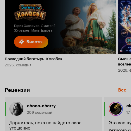
Гарик Харламов, Дмитрий
Журавлев, Мила Ершова
Билеты
Последний богатырь. Колобок
Смеша
2026, комедия
вселе
2026, 
Рецензии
Все
choco-cherry
el
209 рецензий
17
Держитесь, пока не найдете свое
Это всё п
утешение
Режиссёр Ки