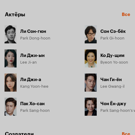
Актёры
Все
Ли Сон-гюн
Сон Сэ-бёк
Park Dong-hoon
Park Gi-hoon
Ли Джи-ын
Ко Ду-щим
Lee Ji-an
Byeon Yo-soon
Ли Джи-а
Чан Ги-ён
Kang Yoon-hee
Lee Gwang-il
Пак Хо-сан
Чон Ён-джу
Park Sang-hoon
Park Sang-hoon's 
Создатели
Все