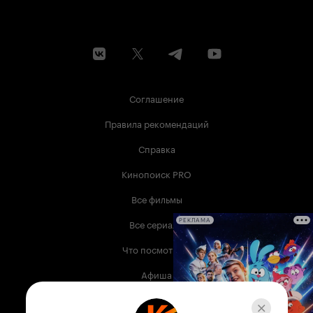
исключения. Все они были действительно
живыми. Настолько, что не на шутку хотелось
отодрать жену
за волосы. Просто
Дон Хуна
пнуть изо всех сил
. Просто бродить с
Джун Ена
братьями
по улицам района. Просто зайти
Пак
в бар
и поговорить с ней по душам.
Джун Хи
Просто сказать
, что все в порядке.
Гван Илю
Соглашение
Просто громко крикнуть монаху, чтобы он
спустился со своей горы, в конце-концов.
Правила рекомендаций
Судить о качестве дорамы по зрительским
рейтингам – дело последнее, но здесь он
Справка
показателен. Стартовав с 3% просмотров,
рейтинг «Моего аджосси» практически с
Кинопоиск PRO
каждой новой серией бил собственные же
рекорды. Сохранил сериал эту тенденцию до
Все фильмы
самого финала, оставив за собой рекордные
7,4 %. Спасибо всем тем, кто работал над этой
Все сериалы
РЕКЛАМА
проникновенной и невероятно цепляющей
историей. Сценаристы, режиссеры, актеры,
Что посмотреть
съемочная группа, сотрудники канала,
продюсеры, художники, дизайнеры, уборщики
Афиша
и все-все-все. Вы хорошо потрудились над
одной из лучших дорам ever. Мир сложен и
Музыка
противоречив. Мы не забываем об этом, но