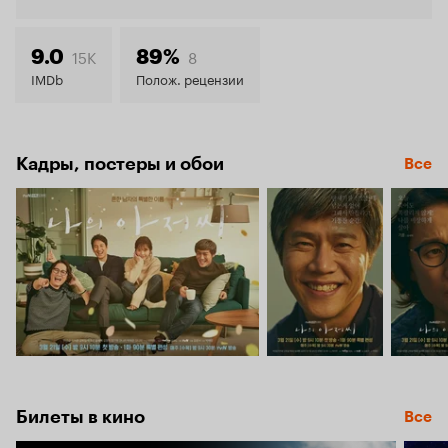
8.2
15K
8
9.0
89%
IMDb
Полож. рецензии
Кадры, постеры и обои
Все
Билеты в кино
Все