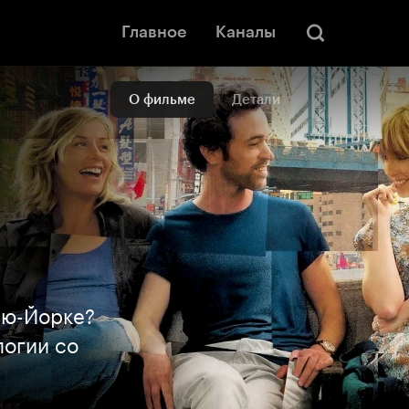
Главное
Каналы
О фильме
Детали
ью-Йорке?
логии со