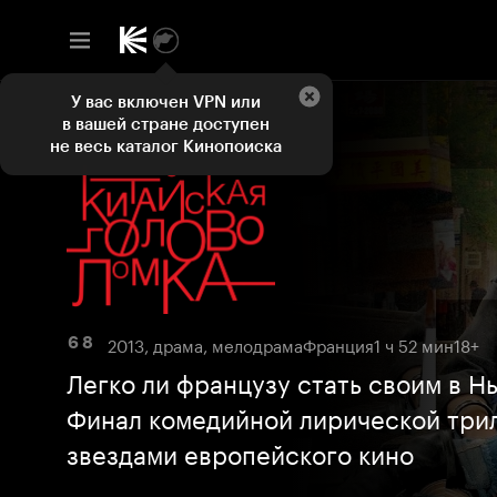
У вас включен VPN или
в вашей стране доступен
не весь каталог Кинопоиска
2013, драма, мелодрама
Франция
1 ч 52 мин
18+
6 8
Легко ли французу стать своим в Н
Финал комедийной лирической три
звездами европейского кино