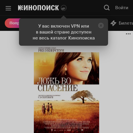
Войти
Онлайн-кинотеатр
Билет
Попробовать Плюс
У вас включен VPN или
в вашей стране доступен
не весь каталог Кинопоиска