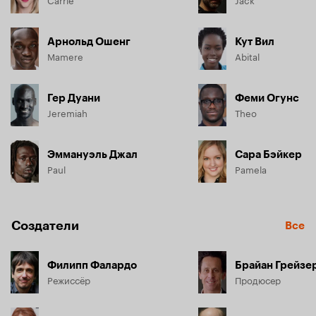
Арнольд Ошенг
Кут Вил
Mamere
Abital
Гер Дуани
Феми Огунс
Jeremiah
Theo
Эммануэль Джал
Сара Бэйкер
Paul
Pamela
Создатели
Все
Филипп Фалардо
Брайан Грейзе
Режиссёр
Продюсер