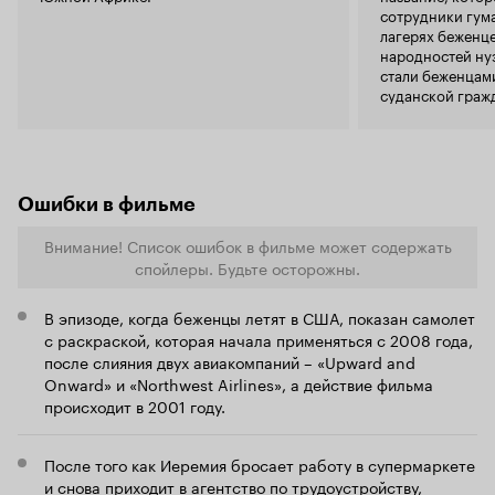
свершишь многое. После п
сотрудники гум
картины я п
лагерях беженце
Ложь во спа
народностей нуэ
что всякая 
стали беженцам
сейчас я из
суданской граж
поводу. Да,
судьбы легли в 
можно найт
которые буд
не заслужив
картина сде
Ошибки в фильме
нам о прек
большинств
один недост
Внимание! Список ошибок в фильме может содержать
идёт слишк
спойлеры. Будьте осторожны.
им и всеми 
В эпизоде, когда беженцы летят в США, показан самолет
с раскраской, которая начала применяться с 2008 года,
после слияния двух авиакомпаний – «Upward and
Onward» и «Northwest Airlines», а действие фильма
происходит в 2001 году.
После того как Иеремия бросает работу в супермаркете
и снова приходит в агентство по трудоустройству,