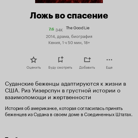
Ложь во спасение
The Good Lie
34K
Рейтинг
7.6
Кинопоиска
2014, драма, биография
7.6
Кения, 1 ч 50 мин, 18+
Оценить
Буду смотреть
Добавить
Еще
Суданские беженцы адаптируются к жизни в 
США. Риз Уизерспун в грустной истории о 
взаимопомощи и жертвенности
История об американке, которая согласилась принять 
беженцев из Судана в своем доме в Соединенных Штатах.