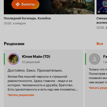
Билеты
Последний богатырь. Колобок
Смеша
2026, комедия
вселе
2026, 
Рецензии
Все
Юлия Майн (TD)
Fa
12 рецензий
1 
Только что 
Достойно. Емко. Пронзительно.
Посмотрев 
Фильм без лишней чернухи и страшной
поменял мн
реалистичности. Здесь главное - люди и их
чем может п
история. Человечность и дружба, братство.
картина. В начале я подумал что фильм будет
Читать рец
Есть где всплакнуть и есть над чем посмеяться.
рассказыват
После таких фильмов, как этот, хочется жить,
как же я ош
Читать рецензию
радоваться тем мелочам, которые мы
США, тогда 
воспринимаем как данность. Воде, хлебу и
показывать 
безопасности, пусть и относительной. Кроме