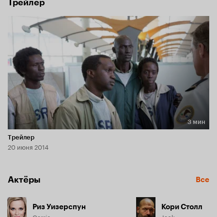
Трейлер
3 мин
Длительность 3 мин
Трейлер
20 июня 2014
Актёры
Все
Риз Уизерспун
Кори Столл
Carrie
Jack