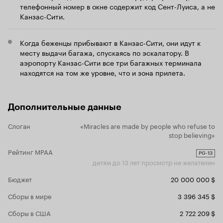
телефонный номер в окне содержит код Сент-Луиса, а не
Канзас-Сити.
Когда беженцы прибывают в Канзас-Сити, они идут к
месту выдачи багажа, спускаясь по эскалатору. В
аэропорту Канзас-Сити все три багажных терминала
находятся на том же уровне, что и зона прилета.
Дополнительные данные
Слоган
«Miracles are made by people who refuse to
stop believing»
Рейтинг MPAA
PG-13
детям до 13 лет просмотр не желателен
Бюджет
20 000 000 $
Сборы в мире
3 396 345 $
Сборы в США
2 722 209 $