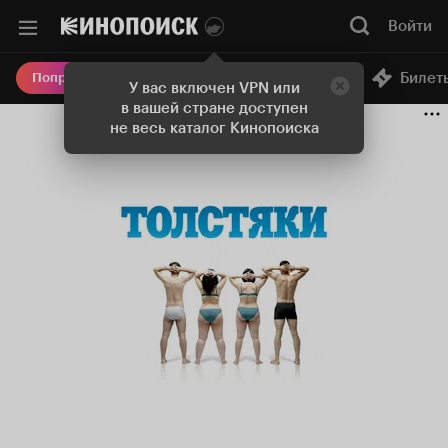
Войти
Онлайн-кинотеатр
Билет
Попробовать Плюс
У вас включен VPN или
в вашей стране доступен
не весь каталог Кинопоиска