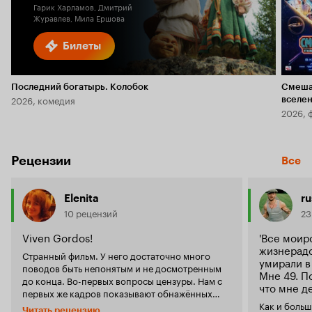
Гарик Харламов, Дмитрий
Журавлев, Мила Ершова
Билеты
Последний богатырь. Колобок
Смеша
2026, комедия
вселе
2026, 
Рецензии
Все
Elenita
ru
10 рецензий
23
Viven Gordos!
'Все моир
жизнерадо
Странный фильм. У него достаточно много
умирали в
поводов быть непонятым и не досмотренным
Мне 49. П
до конца. Во-первых вопросы цензуры. Нам с
что мне де
первых же кадров показывают обнажённых
людей. Мне пришлось оглядываться, чтобы
Как и боль
Читать рецензию