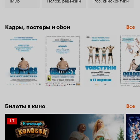
6.7
IMDb
Полож. рецензии
Рос. кинокритики
Кадры, постеры и обои
Все
Билеты в кино
Все
Рейтинг
1.7
Кинопоиска
1.7