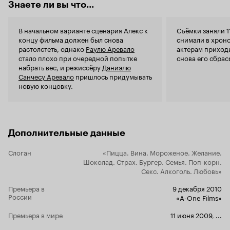
Знаете ли вы что...
рождает тьму мыслей, мириады эмоций, кучу
противоречий и при этом смотрится легко,
сюжет увлекает. В общем, если вы не боитесь
В начальном варианте сценария Алекс к
Съёмки заняли 1
необычного кино, милости прошу смотреть! 9
концу фильма должен был снова
снимали в хрон
из 10
растолстеть, однако
Раулю Аревало
актёрам приходи
стало плохо при очередной попытке
снова его сбрас
набрать вес, и режиссёру
Даниэлю
Санчесу Аревало
пришлось придумывать
новую концовку.
Дополнительные данные
Слоган
«Пицца. Вина. Мороженое. Желание.
Шоколад. Страх. Бургер. Семья. Поп-корн.
Секс. Алкоголь. Любовь»
Премьера в
9 декабря 2010
России
«A-One Films»
Премьера в мире
11 июня 2009
,
...