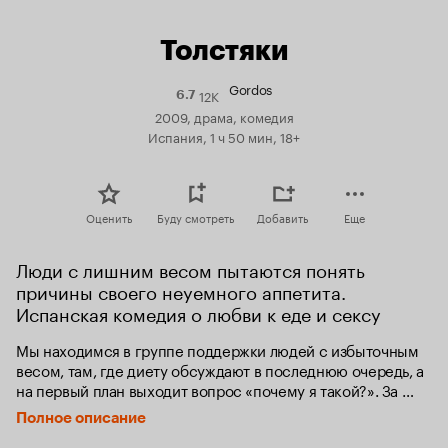
Толстяки
Gordos
12K
Рейтинг
6.7
Кинопоиска
2009, драма, комедия
6.7
Испания, 1 ч 50 мин, 18+
Оценить
Буду смотреть
Добавить
Еще
Люди с лишним весом пытаются понять 
причины своего неуемного аппетита. 
Испанская комедия о любви к еде и сексу
Мы находимся в группе поддержки людей с избыточным 
весом, там, где диету обсуждают в последнюю очередь, а 
на первый план выходит вопрос «почему я такой?». За 
стеной из жира бурлят нешуточные страсти, копятся 
Полное описание
страхи и желания... а может, идти по жизни с такой 