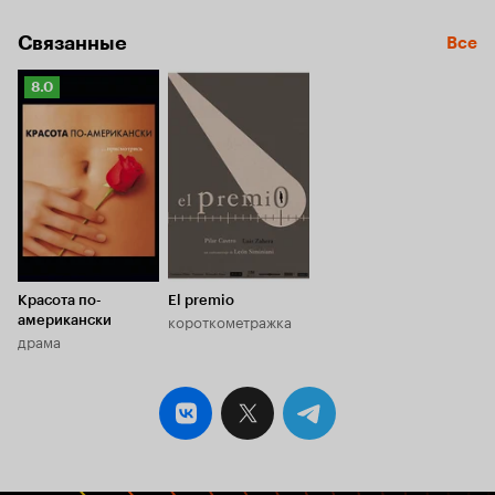
Связанные
Все
Рейтинг
8.0
Кинопоиска
8.0
Красота по-
El premio
короткометражка
американски
драма