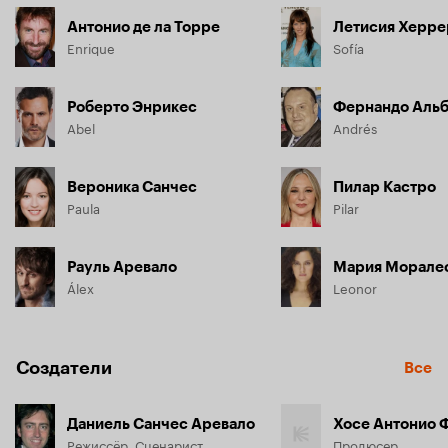
Антонио де ла Торре
Летисия Херре
Enrique
Sofía
Роберто Энрикес
Фернандо Аль
Abel
Andrés
Вероника Санчес
Пилар Кастро
Paula
Pilar
Рауль Аревало
Мария Морале
Álex
Leonor
Создатели
Все
Даниель Санчес Аревало
Хосе Антонио 
Режиссёр, Сценарист
Продюсер