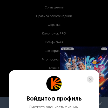
Соглашение
Правила рекомендаций
Справка
Кинопоиск PRO
Все фильмы
Все сериалы
РЕКЛАМА
Что посмотреть
Афиша
Музыка
Телепрограмма
Книги
Войдите в профиль
Служба поддержки
Сможете оценивать фильмы,
