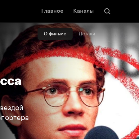
Главное
Каналы
О фильме
Детали
асса
звездой
епортера