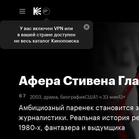
У вас включен VPN или
в вашей стране доступен
не весь каталог Кинопоиска
Афера Стивена Гл
2003, драма, биография
США
1 ч 33 мин
12+
6 7
Амбициозный паренек становится 
журналистики. Реальная история р
1980-х, фантазера и выдумщика