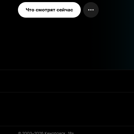
Что смотрят сейчас
© 2003–2026
Кинопоиск
.
18+