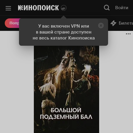
Войти
Онлайн-кинотеатр
Билет
Попробовать Плюс
У вас включен VPN или
в вашей стране доступен
не весь каталог Кинопоиска