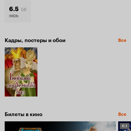
5.9
56
6.5
IMDb
Кадры, постеры и обои
Все
Билеты в кино
Все
Рейт
6.1