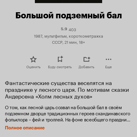
Большой подземный бал
403
Рейтинг
5.9
Кинопоиска
1987, мультфильм, короткометражка
5.9
СССР, 21 мин, 18+
Оценить
Буду смотреть
Добавить
Еще
Фантастические существа веселятся на 
празднике у лесного царя. По мотивам сказки 
Андерсена «Холм лесных духов»
О том, как лесной царь созвал на большой бал в своём 
подземном дворце традиционных героев скандинавского 
фольклора – фей и троллей. На фоне всеобщего праздника 
развивается лирическая история любви юной лесной феи, 
Полное описание
младшей дочери лесного царя, и тролля.