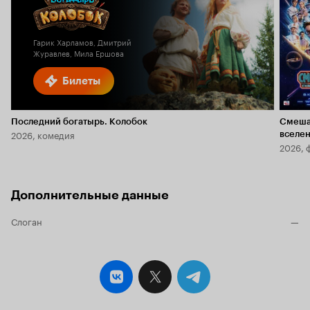
Кино
6.1
Гарик Харламов, Дмитрий
Журавлев, Мила Ершова
Билеты
Последний богатырь. Колобок
Смеша
2026, комедия
вселе
2026, 
Дополнительные данные
Слоган
—