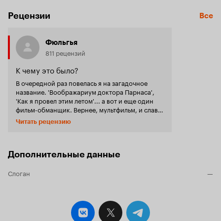
Рецензии
Все
Фюльгья
811 рецензий
К чему это было?
В очередной раз повелась я на загадочное
название. 'Воображариум доктора Парнаса',
'Как я провел этим летом'... а вот и еще один
фильм-обманщик. Вернее, мультфильм, и слава
богам, короткий. Из каких соображений и с
Читать рецензию
какой целью лепили сие произведение? В него
напихали, не позаботившись логически
обосновать такое смешение, чью-то
узкоспециальную орнитологическую работу,
Дополнительные данные
волшебную сказку и грубую пропаганду. Есть
же вполне крепкие научно-популярные
Слоган
—
мультфильмы. КОАПП тот же. Но, положа руку
на сердце, кому нужен мультфильм, основой
сюжета в котором является миграционный путь
скворцов? Орнитологам? Они, увидев такое
представление о своей работе, по-моему,