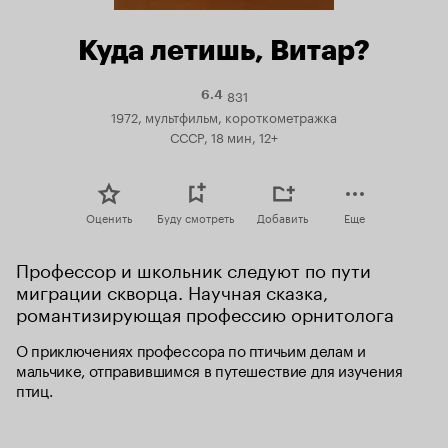
Куда летишь, Витар?
831
Рейтинг
6.4
Кинопоиска
1972, мультфильм, короткометражка
6.4
СССР, 18 мин, 12+
Оценить
Буду смотреть
Добавить
Еще
Профессор и школьник следуют по пути 
миграции скворца. Научная сказка, 
романтизирующая профессию орнитолога
О приключениях профессора по птичьим делам и 
мальчике, отправившимся в путешествие для изучения 
птиц.