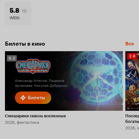
6.4
19
5.8
IMDb
Билеты в кино
Все
Рейт
2.8
Рейтинг
6.2
Кино
Кинопоиска
2.8
6.2
Александр Устюгов, Людмила
Артемьева, Николай Добрынин
Билеты
Смешарики сквозь вселенные
После
2026, фантастика
богаты
2026, 