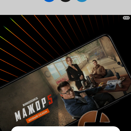
будут долго смеяться. Уж куда полезнее было
бы действительно рассказать детям о
настоящих станциях кольцевания. А этот
профессор, считающий нормальным ограбить
ребенка и строящий свою научную
деятельность на изучении
особи? Его
одной
финальное 'открытие' выдает глубокое
невежество в терминологии. Инстинкт, видите
ли, врожденный. А масло масляное!
'Способность к ориентации инстинктивна/
врожденна' было бы еще куда ни шло, хотя я
бы постеснялась на месте мультипликаторов
так безапелляционно это утверждать. И уж
чтобы совсем вогнать в скуку, добавили
какого-то капиталистического птицелова,
мечтающего только о прибылях. Все это, до
кучи, блекло нарисовано и не сдобрено
никаким юмором. 4 из 10