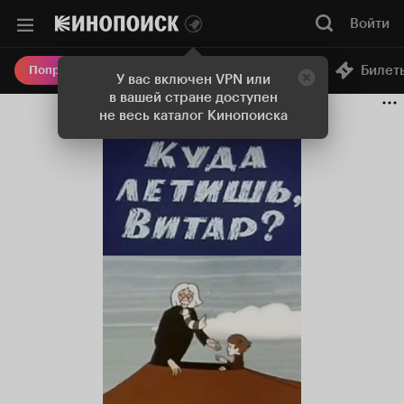
Войти
Онлайн-кинотеатр
Билет
Попробовать Плюс
У вас включен VPN или
в вашей стране доступен
не весь каталог Кинопоиска