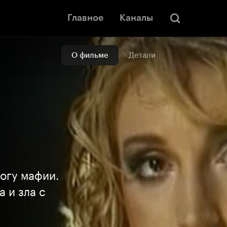
Главное
Каналы
О фильме
Детали
огу мафии.
 и зла с