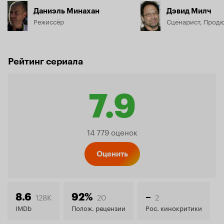
Даниэль Минахан
Дэвид Милч
Режиссёр
Сценарист, Прод
Рейтинг сериала
7.9
Рейтинг
14 779 оценок
Кинопо
Оценить
7.9
128K
20
2
8.6
92%
–
IMDb
Полож. рецензии
Рос. кинокритики