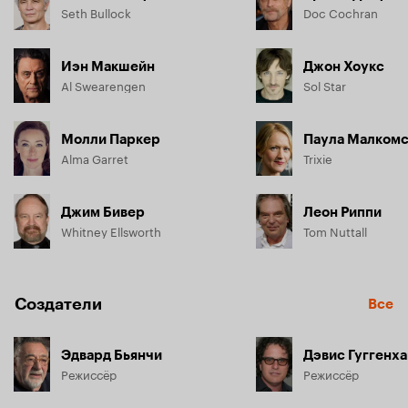
Seth Bullock
Doc Cochran
Иэн Макшейн
Джон Хоукс
Al Swearengen
Sol Star
Молли Паркер
Паула Малком
Alma Garret
Trixie
Джим Бивер
Леон Риппи
Whitney Ellsworth
Tom Nuttall
Создатели
Все
Эдвард Бьянчи
Дэвис Гуггенх
Режиссёр
Режиссёр