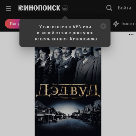
Войти
Онлайн-кинотеатр
Билет
Попробовать Плюс
У вас включен VPN или
в вашей стране доступен
не весь каталог Кинопоиска