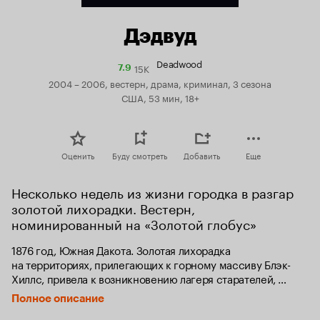
Дэдвуд
Deadwood
15K
Рейтинг
7.9
Кинопоиска
2004 – 2006, вестерн, драма, криминал, 3 сезона
7.9
США, 53 мин, 18+
Оценить
Буду смотреть
Добавить
Еще
Несколько недель из жизни городка в разгар 
золотой лихорадки. Вестерн, 
номинированный на «Золотой глобус»
1876 год, Южная Дакота. Золотая лихорадка 
на территориях, прилегающих к горному массиву Блэк-
Хиллс, привела к возникновению лагеря старателей, 
который вскоре превратился в поселение под названием 
Полное описание
Дэдвуд. Негласным хозяином населённого пункта 