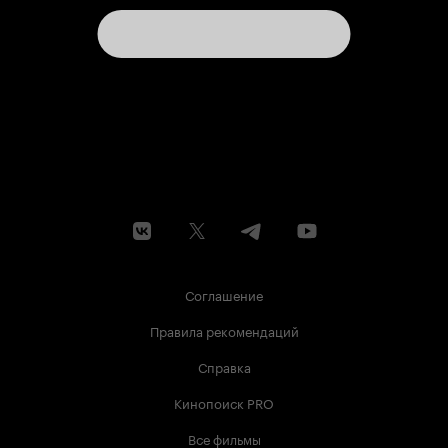
описание фильма и поставили его на
Кинопоиск. Просто придумали из головы. А
трейлер... Вы просто выдумали весь текст,
который по-русски произносят в трейлере
актёры. Все эти 'Я хочу сыграть с вами в игру',
'Разгадайте пазл', 'Вы должны пройти ловушки
и испытания' - всё это ложь. Нет там никаких
ловушек. Никаких испытаний. Никакого
квеста. И уж конечно никаких клаустрофобов.
Вы просто выдумали фильм и продали его
зрителям. Я понимаю, всем нужно
зарабатывать, но вы делаете это без уважения.
Без уважения к зрителю. И к авторам фильма.
Не надо так.
Соглашение
Правила рекомендаций
Справка
Кинопоиск PRO
Все фильмы