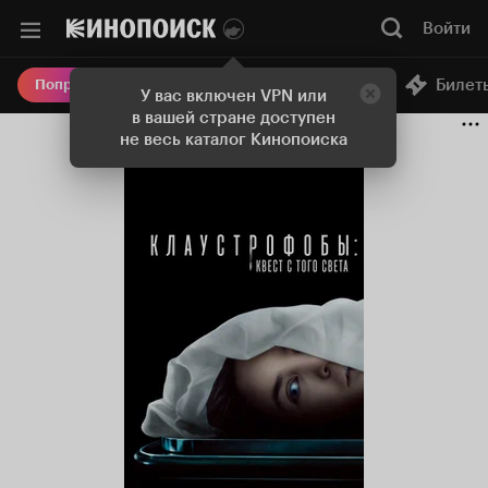
Войти
Онлайн-кинотеатр
Билет
Попробовать Плюс
У вас включен VPN или
в вашей стране доступен
не весь каталог Кинопоиска