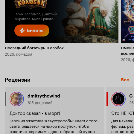
Гарик Харламов, Дмитрий
Журавлев, Мила Ершова
Билеты
Последний богатырь. Колобок
Смеша
2026, комедия
вселе
2026, 
Рецензии
Все
dmitrythewind
C_
615 рецензий
26
Доктор сказал - в морг!
Это НЕ '
Героиня ужастика 'Клаустрофобы: Квест с того
Для начала:
света' решается на лихой поступок, чтобы
фильма, ра
спасти от тюрьмы младшего брата - ей нужно
соответству