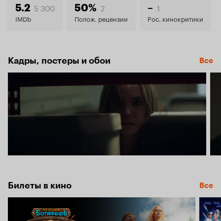
5.8
5 300
2
1
5.2
50%
–
IMDb
Полож. рецензии
Рос. кинокритики
Кадры, постеры и обои
Все
Билеты в кино
Все