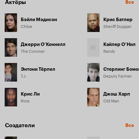
Актёры
Все
Бэйли Мэдисон
Крис Батлер
Chloe
Sheriff Duggan
Джерри О’Коннелл
Кайлер О’Нил
The Coroner
Randy
Энтони Тёрпел
Стерлинг Бомо
T.J.
Deputy Farmer
Крис Ли
Джош Харп
Ross
Old Man
Создатели
Все