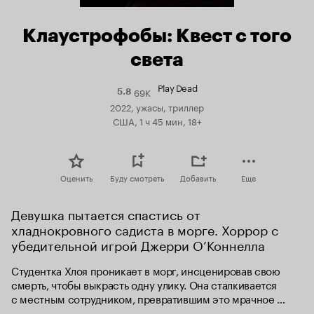
Клаустрофобы: Квест с того
света
Play Dead
69K
Рейтинг
5.8
Кинопоиска
2022, ужасы, триллер
5.8
США, 1 ч 45 мин, 18+
Оценить
Буду смотреть
Добавить
Еще
Девушка пытается спастись от 
хладнокровного садиста в морге. Хоррор с 
убедительной игрой Джерри О’Коннелла
Студентка Хлоя проникает в морг, инсценировав свою 
смерть, чтобы выкрасть одну улику. Она сталкивается 
с местным сотрудником, превратившим это мрачное 
заведение в чудовищную ловушку.