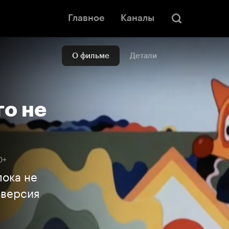
Главное
Каналы
О фильме
Детали
го не
0+
пока не
 версия