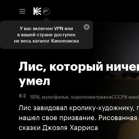
У вас включен VPN или
в вашей стране доступен
не весь каталог Кинопоиска
Лис, который ниче
умел
1976, мультфильм, короткометражка
СССР
8 мин
6 2
Лис завидовал кролику-художнику, 
нашел свое призвание. Рисованная
сказки Джоэля Харриса