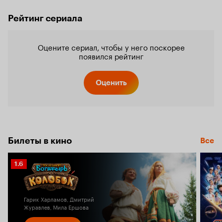
Рейтинг сериала
Оцените сериал, чтобы у него поскорее
появился рейтинг
Оценить
Билеты в кино
Все
Рейтинг
1.6
Кинопоиска
1.6
Гарик Харламов, Дмитрий
Журавлев, Мила Ершова