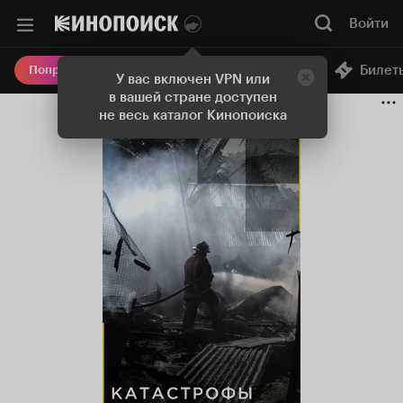
Войти
Онлайн-кинотеатр
Билет
Попробовать Плюс
У вас включен VPN или
в вашей стране доступен
не весь каталог Кинопоиска