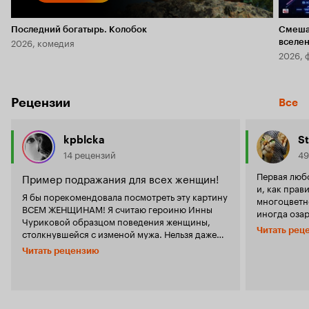
Последний богатырь. Колобок
Смеша
2026, комедия
вселе
2026, 
Рецензии
Все
kpblcka
St
14 рецензий
49
Первая любо
Пример подражания для всех женщин!
и, как прав
Я бы порекомендовала посмотреть эту картину
многоцветно
ВСЕМ ЖЕНЩИНАМ! Я считаю героиню Инны
иногда оза
Чуриковой образцом поведения женщины,
всполохами. Первая любовь пришл
Читать рец
столкнувшейся с изменой мужа. Нельзя даже
нескладном
вообразить себе более правильного, более
разрывами 
Читать рецензию
мудрого и достойного поведения в данной
женщины На
ситуации. И Инна Чурикова справилась с этой
недостижимого
ролью, как, возможно, никто бы другой. Ее муж
года. Герой
запутался, его охватили воспоминания,
обустроилс
вспыхнула давняя страсть. Она не кричала, не