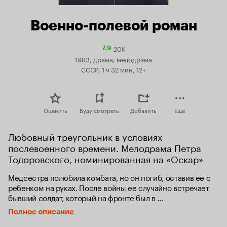
Военно-полевой роман
20K
Рейтинг
7.9
Кинопоиска
1983, драма, мелодрама
7.9
СССР, 1 ч 32 мин, 12+
Оценить
Буду смотреть
Добавить
Еще
Любовный треугольник в условиях 
послевоенного времени. Мелодрама Петра 
Тодоровского, номинированная на «Оскар»
Медсестра полюбила комбата, но он погиб, оставив ее с 
ребенком на руках. После войны ее случайно встречает 
бывший солдат, который на фронте был в 
нее влюблен — тайно и безответно. Теперь его жизнь 
Полное описание
кажется вполне благополучной, ее же — несчастной. 