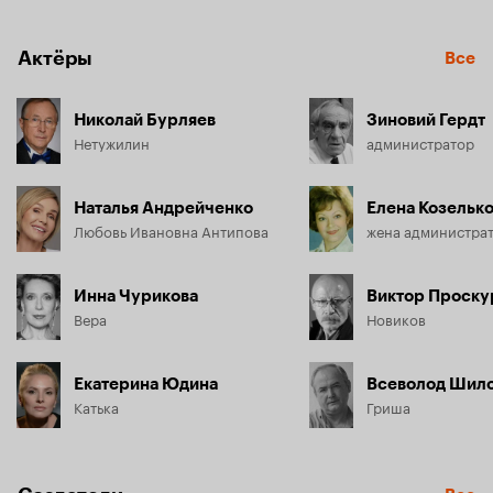
Его прежнее чувство вспыхивает с новой силой. И эта 
любовь спасает ее, возвращает к жизни.
Актёры
Все
Николай Бурляев
Зиновий Гердт
Нетужилин
администратор
Наталья Андрейченко
Елена Козельк
Любовь Ивановна Антипова
жена администра
Инна Чурикова
Виктор Проску
Вера
Новиков
Екатерина Юдина
Всеволод Шил
Катька
Гриша