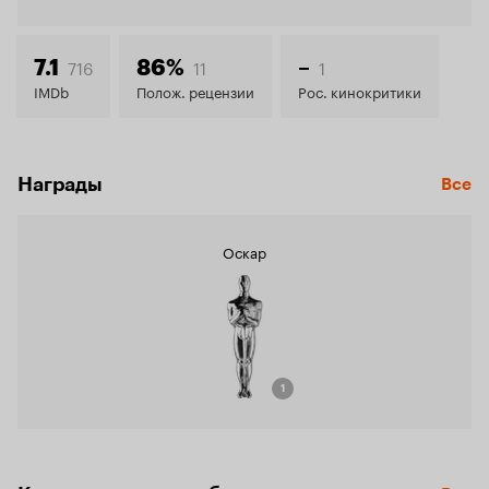
Кинопо
7.9
716
11
1
7.1
86%
–
IMDb
Полож. рецензии
Рос. кинокритики
Награды
Все
Оскар
1