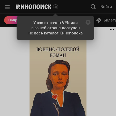
Войти
Онлайн-кинотеатр
Билет
Попробовать Плюс
У вас включен VPN или
в вашей стране доступен
не весь каталог Кинопоиска