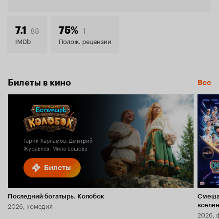
Кинопо
7.8
88
1
7.1
75%
IMDb
Полож. рецензии
Билеты в кино
Все
Гарик Харламов, Дмитрий
Журавлев, Мила Ершова
Билеты
Последний богатырь. Колобок
Смеша
2026, комедия
вселе
2026, 