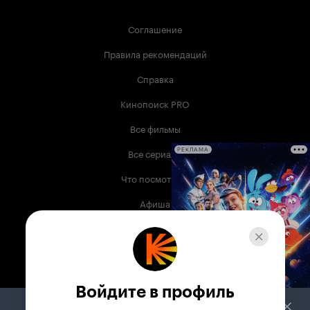
Соглашение
Правила рекомендаций
Справка
Кинопоиск PRO
Все фильмы
Все сериалы
РЕКЛАМА
Что посмотреть
Афиша
Музыка
Телепрограмма
Книги
Войдите в профиль
Служба поддержки