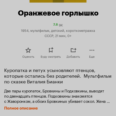
Оранжевое горлышко
9K
Рейтинг
7.8
Кинопоиска
1954, мультфильм, детский, короткометражка
7.8
СССР, 21 мин, 0+
Оценить
Буду смотреть
Добавить
Еще
Куропатка и петух усыновляют птенцов, 
которые остались без родителей.  Мультфильм 
по сказке Виталия Бианки
Две пары куропаток, Бровкины и Подковкины, выводят 
по двенадцать птенцов. Подковкины знакомятся 
с Жаворонком, а обоих Бровкиных убивает сокол. Жена 
Подковкина, Оранжевое Горлышко, решает усыновить 
Полное описание
птенцов как своих собственных.