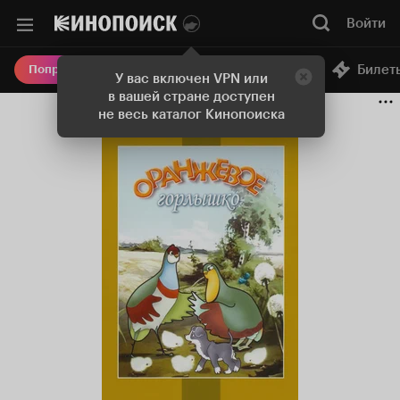
Войти
Онлайн-кинотеатр
Билет
Попробовать Плюс
У вас включен VPN или
в вашей стране доступен
не весь каталог Кинопоиска