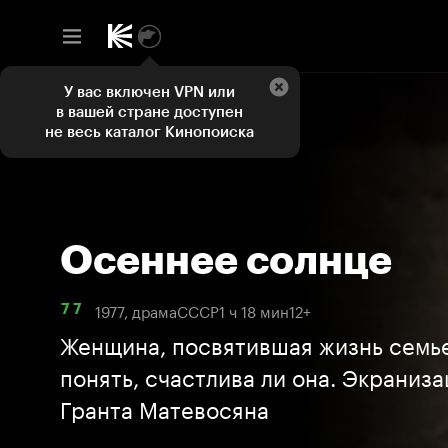
У вас включен VPN или
в вашей стране доступен
не весь каталог Кинопоиска
Осеннее солнце
1977, драма
СССР
1 ч 18 мин
12+
7 7
Женщина, посвятившая жизнь семье
понять, счастлива ли она. Экраниз
Гранта Матевосяна