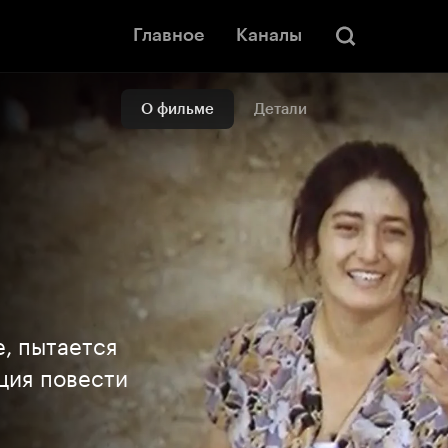
Главное
Каналы
О фильме
Детали
, пытается
ация повести