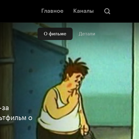
Главное
Каналы
О фильме
Детали
-за
ьтфильм о