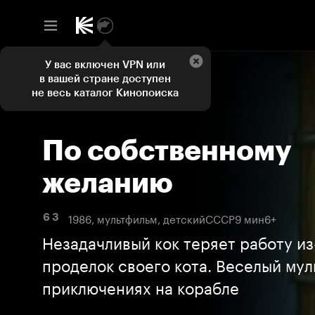
У вас включен VPN или
в вашей стране доступен
не весь каталог Кинопоиска
По собственному
желанию
1986, мультфильм, детский
СССР
9 мин
6+
6 3
Незадачливый кок теряет работу из
проделок своего кота. Веселый мул
приключениях на корабле