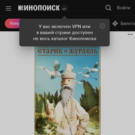
Войти
Онлайн-кинотеатр
Билет
Попробовать Плюс
У вас включен VPN или
в вашей стране доступен
не весь каталог Кинопоиска