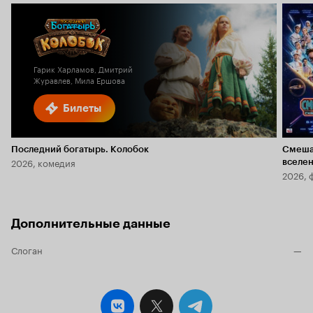
Гарик Харламов, Дмитрий
Журавлев, Мила Ершова
Билеты
Последний богатырь. Колобок
Смеша
2026, комедия
вселе
2026, 
Дополнительные данные
Слоган
—