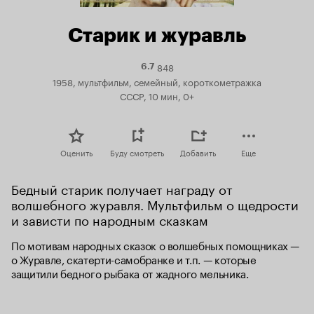
Старик и журавль
848
Рейтинг
6.7
Кинопоиска
1958, мультфильм, семейный, короткометражка
6.7
СССР, 10 мин, 0+
Оценить
Буду смотреть
Добавить
Еще
Бедный старик получает награду от 
волшебного журавля. Мультфильм о щедрости 
и зависти по народным сказкам
По мотивам народных сказок о волшебных помощниках — 
о Журавле, скатерти-самобранке и т.п. — которые 
защитили бедного рыбака от жадного мельника.