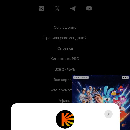
Соглашение
Правила рекомендаций
Справка
Кинопоиск PRO
Все фильмы
Все сериалы
РЕКЛАМА
Что посмотреть
Афиша
Музыка
Телепрограмма