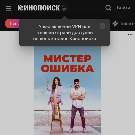
Войти
Онлайн-кинотеатр
Билет
Попробовать Плюс
У вас включен VPN или
в вашей стране доступен
не весь каталог Кинопоиска