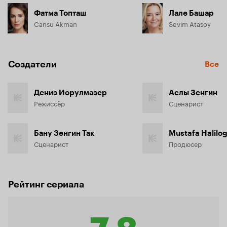
Фатма Топташ
Лале Башар
Cansu Akman
Sevim Atasoy
Создатели
Все
Дениз Иорулмазер
Аслы Зенгин
Режиссёр
Сценарист
Бану Зенгин Так
Mustafa Halilog
Сценарист
Продюсер
Рейтинг сериала