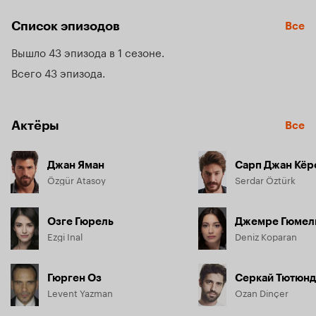
решает помочь ей и становится ее наставником.
Список эпизодов
Все
Вышло 43 эпизода в 1 сезоне
Всего 43 эпизода
Актёры
Все
Джан Яман
Сарп Джан Кёр
Özgür Atasoy
Serdar Öztürk
Озге Гюрель
Джемре Гюмел
Ezgi Inal
Deniz Koparan
Гюрген Оз
Серкай Тютюн
Levent Yazman
Ozan Dinçer