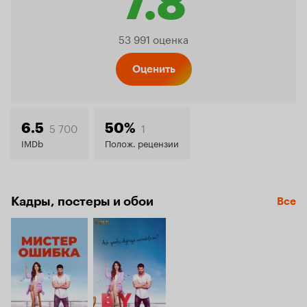
7.8
Рейтинг
53 991 оценка
Кинопо
Оценить
7.8
5 700
1
6.5
50%
IMDb
Полож. рецензии
Кадры, постеры и обои
Все