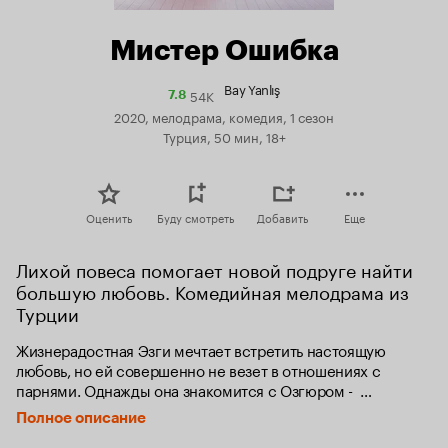
Мистер Ошибка
Bay Yanlış
54K
Рейтинг
7.8
Кинопоиска
2020, мелодрама, комедия, 1 сезон
7.8
Турция, 50 мин, 18+
Оценить
Буду смотреть
Добавить
Еще
Лихой повеса помогает новой подруге найти 
большую любовь. Комедийная мелодрама из 
Турции
Жизнерадостная Эзги мечтает встретить настоящую 
любовь, но ей совершенно не везет в отношениях с 
парнями. Однажды она знакомится с Озгюром -  
успешным владельцем бара, который ни к чему не 
Полное описание
относится серьезно. Узнав о проблемах девушки, он 