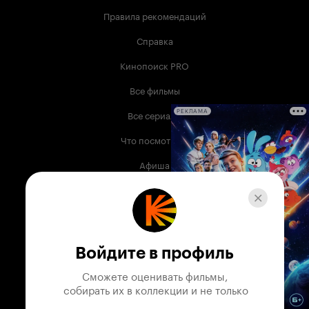
Правила рекомендаций
Справка
Кинопоиск PRO
Все фильмы
Все сериалы
РЕКЛАМА
Что посмотреть
Афиша
Музыка
Телепрограмма
Книги
Войдите в профиль
Служба поддержки
Сможете оценивать фильмы,

 собирать их в коллекции и не только
© 2003 —
2026
,
Кинопоиск
18
+