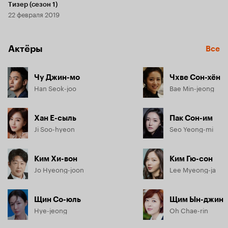
Тизер (сезон 1)
22 февраля 2019
Актёры
Все
Чу Джин-мо
Чхве Сон-хён
Han Seok-joo
Bae Min-jeong
Хан Е-сыль
Пак Сон-им
Ji Soo-hyeon
Seo Yeong-mi
Ким Хи-вон
Ким Гю-сон
Jo Hyeong-joon
Lee Myeong-ja
Щин Со-юль
Щим Ын-джин
Hye-jeong
Oh Chae-rin