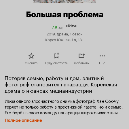
Большая проблема
Bikisyu
4K
Рейтинг
7.9
Кинопоиска
2019, драма, 1 сезон
7.9
Корея Южная, 1 ч, 18+
Оценить
Буду смотреть
Добавить
Еще
Потеряв семью, работу и дом, элитный 
фотограф становится папарацци. Корейская 
драма о нюансах медиаиндустрии
Из-за одного злосчастного снимка фотограф Хан Сок-чу 
теряет не только работу в престижной газете, но и семью. 
Его берёт в свою команду папарацци широко известная в 
определённых кругах редакторша.
Полное описание