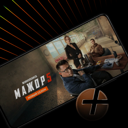
ее наряды и макияж. Однако, не все так
однозначно. Ближе к концу госпожа Чи
раскрывается с новой, не менее интересной
стороны. Браво актрисе и сценаристам,
которые сумели создать настолько целостного
персонажа!
в исполнении
Хан Сок-чу
Чу
вышел, возможно, не таким
Джин-мо
цепляющим, как его дерзкая партнерша, но не
менее чувственным. Безумно талантливый
фотограф, которому «добрые» люди помогли
опуститься на дно, из-за чего он потерял
буквально все. Нравится, что персонаж в
первую очередь Отец (с большой буквы),
готовый абсолютно на все ради своей дочери,
даже отступить от столь уважаемой им
журналистской этики. Забавно, что с каждым
эпизодом герой все меньше задумывается о
рабочих принципах, но при этом остается
крайне достойным человеком (разве такое
бывает?). Это тот проект, где абсолютно все
второстепенные персонажа вышли
чрезвычайно колоритными, но особенно
сильно запомнились правая рука и протеже Чи
Су-ен –
(стильная, умная, достойная
Ен-ми