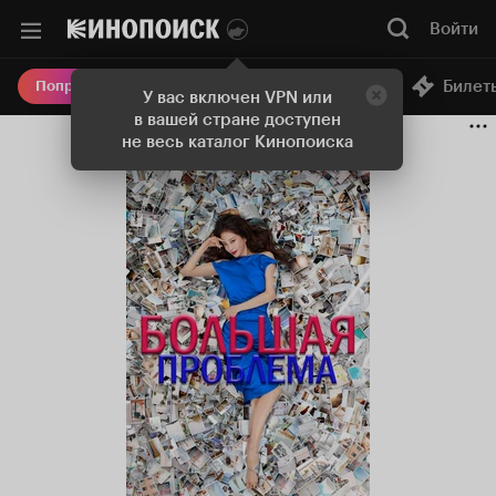
Войти
Онлайн-кинотеатр
Билет
Попробовать Плюс
У вас включен VPN или
в вашей стране доступен
не весь каталог Кинопоиска