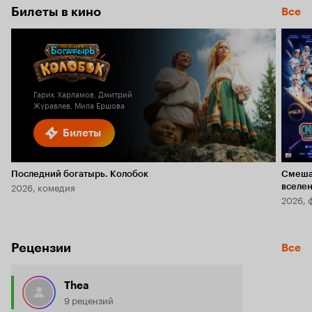
Билеты в кино
Все
Гарик Харламов, Дмитрий
Журавлев, Мила Ершова
Билеты
Последний богатырь. Колобок
Смеша
2026, комедия
вселе
2026, 
Рецензии
Все
Thea
9 рецензий