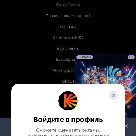
Соглашение
Правила рекомендаций
Справка
Кинопоиск PRO
Все фильмы
Все сериалы
РЕКЛАМА
Что посмотреть
Афиша
Музыка
Телепрограмма
Книги
Войдите в профиль
Служба поддержки
Сможете оценивать фильмы,

 собирать их в коллекции и не только