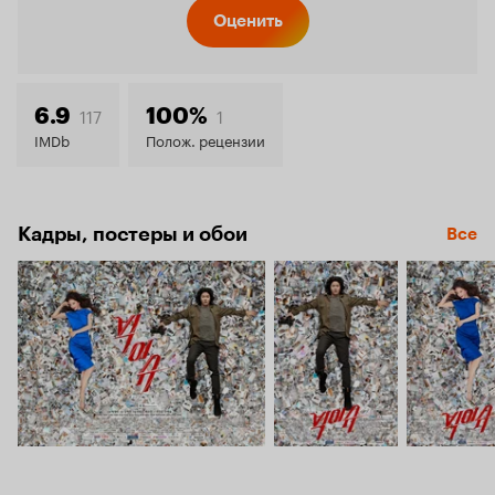
Кинопо
Оценить
7.9
117
1
6.9
100%
IMDb
Полож. рецензии
Кадры, постеры и обои
Все