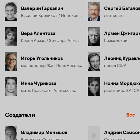
Валерий Гаркалин
Сергей Батало
Василий Кроликов / Иннокентий Шниперсон / Роман Алмазов / Патрик Кроликоу
лейтенант
Вера Алентова
Армен Джигар
Кэрол Абзац / Земфира Алмазова / Люсьена Кроликова / Уитни Кроликоу
Козюльский
Игорь Угольников
Леонид Куравл
милиционер Жан-Поль Николаевич Пискунов
посол США
Инна Чурикова
Нонна Мордюк
мать, Прасковья Алексеевна
работница ЗАГСА
Создатели
Все
Владимир Меньшов
Андрей Самсо
Режиссёр, Сценарист
Сценарист