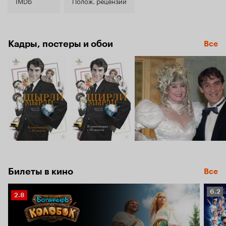
7.6
IMDb
Полож. рецензии
Кадры, постеры и обои
Все
Билеты в кино
Все
Рейт
6.2
Рейтинг
2.8
Кино
Кинопоиска
6.2
2.8