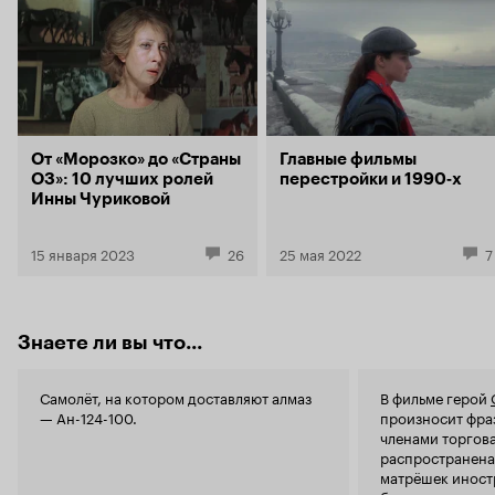
От «Морозко» до «Страны
Главные фильмы
ОЗ»: 10 лучших ролей
перестройки и 1990‑х
Инны Чуриковой
15 января 2023
26
25 мая 2022
7
Знаете ли вы что...
Самолёт, на котором доставляют алмаз
В фильме герой
— Ан-124-100.
произносит фра
членами торгова
распространена
матрёшек иност