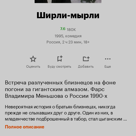
Ширли-мырли
180K
Рейтинг
7.6
Кинопоиска
1995, комедия
7.6
Россия, 2 ч 23 мин, 18+
Оценить
Буду смотреть
Добавить
Еще
Встреча разлученных близнецов на фоне 
погони за гигантским алмазом. Фарс 
Владимира Меньшова о России 1990-х
Невероятная история о братьях-близнецах, никогда 
прежде не слыхавших друг о друге. Один из них, в 
младенчестве подброшенный в табор, стал цыганским 
бароном; другой рос в детском доме - и теперь он еврей - 
Полное описание
музыкант с мировым именем; третьего воспитывала 