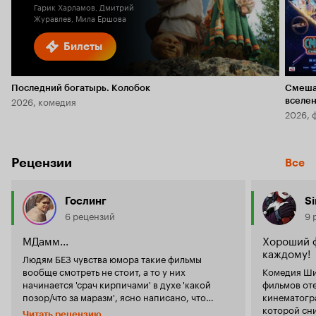
Гарик Харламов, Дмитрий
Журавлев, Мила Ершова
Билеты
Последний богатырь. Колобок
Смеша
2026, комедия
вселе
2026, 
Рецензии
Все
Гослинг
Si
6 рецензий
9 
МДамм...
Хороший ф
каждому!
Людям БЕЗ чувства юмора такие фильмы
вообще смотреть не стоит, а то у них
Комедия Ши
начинается 'срач кирпичами' в духе 'какой
фильмов от
позор/что за маразм', ясно написано, что
кинематографа д
фильм комедия-фарс, что непонятного? Что
которой сн
Читать рецензию