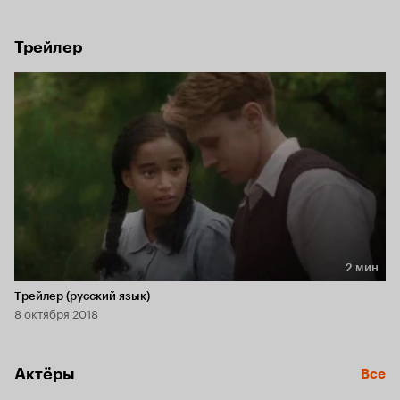
нежная дружба. Сможет ли Лейна найти союзника и 
защитника в лице Лутца и избежать зверской расправы со 
стороны нацистов?
Трейлер
2 мин
Длительность 2 мин
Трейлер (русский язык)
8 октября 2018
Актёры
Все