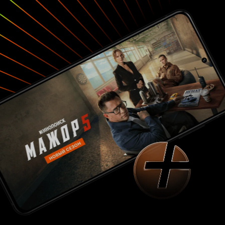
раздражает. Эта сцена говорит зрителю:
«Драма. Сейчас будет еще больше драмы.
Подготовься. Соберись. Сделай глубокий вдох.
Этот солдат будет говорить с ней на
французском. Он спросит ее фамилию. И… а
нет, ребята, расходимся, драмы не будет, он не
ее отец». К этому фильму можно бы было
придраться еще. Но этого делать не хочется.
Он хорош таким, какой он есть. Особенно в
свете ожиданий о нем, созданных описанием.
Последнее настраивает на очередную
псевдострадальческую картину о
неравноправии, темнокожих несчастных и
белых узурпаторов-негодяев. В итоге в фильме
страдают все, а мы качественно и со вкусом
страдаем вместе с ними. Но ведь именно
поэтому мы пошли смотреть драму, не так ли?
8 из 10