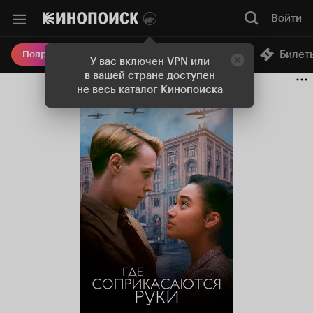
Войти
Онлайн-кинотеатр
Билет
Попробовать Плюс
У вас включен VPN или
в вашей стране доступен
не весь каталог Кинопоиска