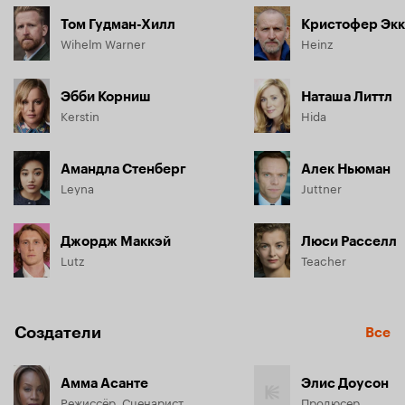
Том Гудман-Хилл
Кристофер Экк
Wihelm Warner
Heinz
Эбби Корниш
Наташа Литтл
Kerstin
Hida
Амандла Стенберг
Алек Ньюман
Leyna
Juttner
Джордж Маккэй
Люси Расселл
Lutz
Teacher
Создатели
Все
Амма Асанте
Элис Доусон
Режиссёр, Сценарист
Продюсер