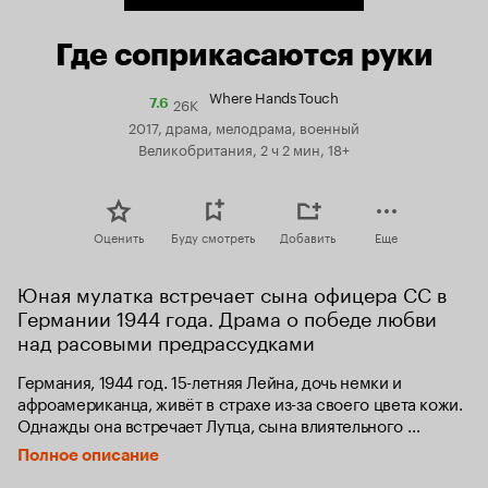
Где соприкасаются руки
Where Hands Touch
26K
Рейтинг
7.6
Кинопоиска
2017, драма, мелодрама, военный
7.6
Великобритания, 2 ч 2 мин, 18+
Оценить
Буду смотреть
Добавить
Еще
Юная мулатка встречает сына офицера СС в 
Германии 1944 года. Драма о победе любви 
над расовыми предрассудками
Германия, 1944 год. 15-летняя Лейна, дочь немки и 
афроамериканца, живёт в страхе из-за своего цвета кожи. 
Однажды она встречает Лутца, сына влиятельного 
офицера СС и члена гитлеровской молодёжи. Несмотря 
Полное описание
на то, что они разные, между героями завязывается 