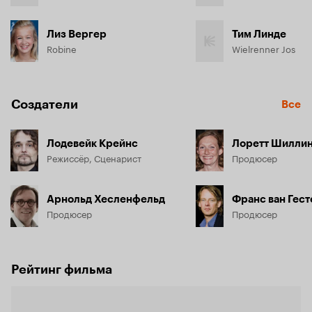
Лиз Вергер
Тим Линде
Robine
Wielrenner Jos
Создатели
Все
Лодевейк Крейнс
Лоретт Шилли
Режиссёр, Сценарист
Продюсер
Арнольд Хесленфельд
Франс ван Гест
Продюсер
Продюсер
Рейтинг фильма