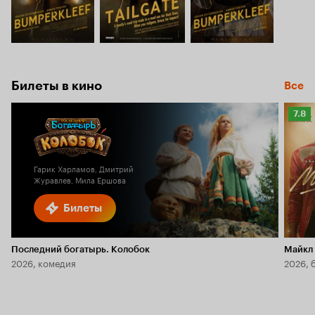
Билеты в кино
Все
Рейт
7.8
Кино
7.8
Гарик Харламов, Дмитрий
Журавлев, Мила Ершова
Билеты
Последний богатырь. Колобок
Майкл
2026, комедия
2026, 