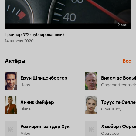
2 мин
Длительность 2 мин
Трейлер №2 (дублированный)
14 апреля 2020
Актёры
Все
Ерун Шпиценбергер
Вилем де Воль
Hans
Ongedierteverdel
Анник Фейфер
Труус те Селле
Diana
Oma Trudy
Розмарин ван дер Хук
Хьюберт Ферм
Milou
Opa Joop