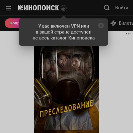
Войти
Онлайн-кинотеатр
Билет
Попробовать Плюс
У вас включен VPN или
в вашей стране доступен
не весь каталог Кинопоиска