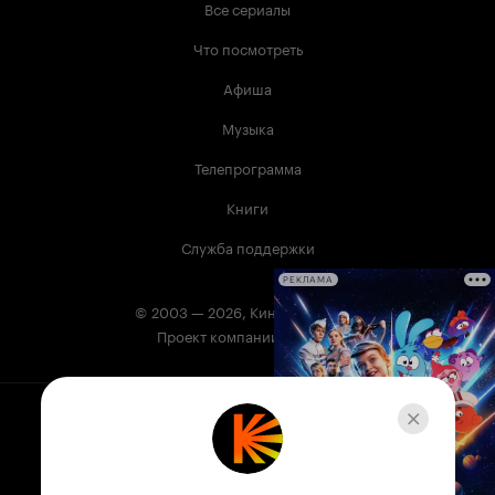
Все сериалы
Что посмотреть
Афиша
Музыка
Телепрограмма
Книги
Служба поддержки
РЕКЛАМА
© 2003 —
2026
,
Кинопоиск
18
+
Проект компании
Сервис Кинопоиск может содержать информацию,
не предназначенную для несовершеннолетних.
На Кинопоиске есть фильмы и сериалы, в которых
упоминаются наркотики. Незаконное потребление