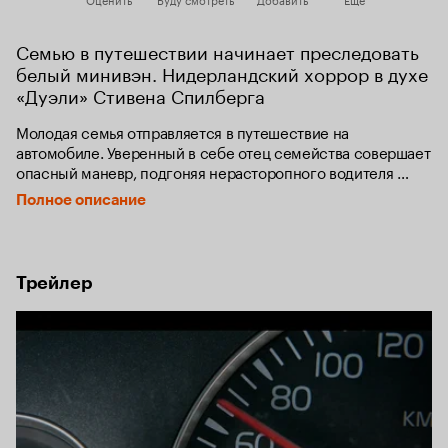
Семью в путешествии начинает преследовать 
белый минивэн. Нидерландский хоррор в духе 
«Дуэли» Стивена Спилберга
Молодая семья отправляется в путешествие на 
автомобиле. Уверенный в себе отец семейства совершает 
опасный маневр, подгоняя нерасторопного водителя 
минивэна. Однако такая дерзость не остается 
Полное описание
безнаказанной, и минивэн начинает преследование 
обидчика. Никто не мог представить, что эта поездка для 
всей семьи превратится в настоящую борьбу за жизнь.
Трейлер