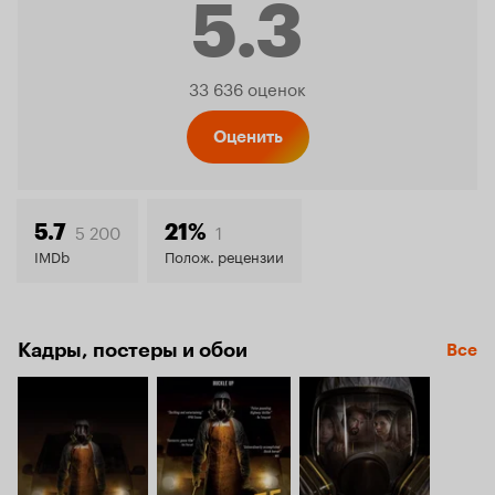
5.3
Рейтинг
33 636 оценок
Кинопо
Оценить
5.3
5 200
1
5.7
21%
IMDb
Полож. рецензии
Кадры, постеры и обои
Все