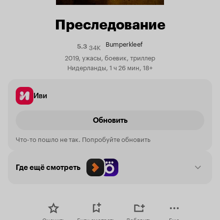
Преследование
Bumperkleef
34K
Рейтинг
5.3
Кинопоиска
2019, ужасы, боевик, триллер
5.3
Нидерланды, 1 ч 26 мин, 18+
Иви
Обновить
Что-то пошло не так. Попробуйте обновить
Где ещё смотреть
Оценить
Буду смотреть
Добавить
Еще