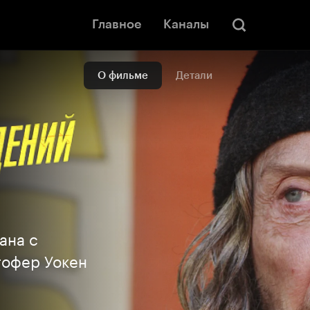
Главное
Каналы
О фильме
Детали
ана с
тофер Уокен