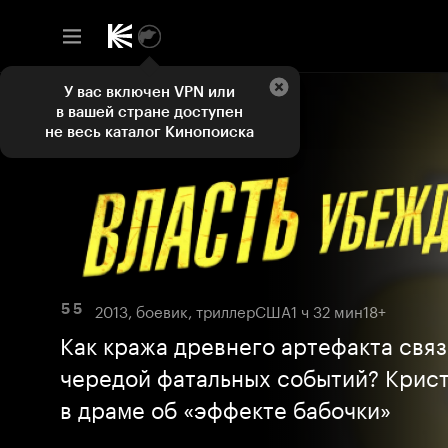
У вас включен VPN или
в вашей стране доступен
не весь каталог Кинопоиска
2013, боевик, триллер
США
1 ч 32 мин
18+
5 5
Как кража древнего артефакта связ
чередой фатальных событий? Крис
в драме об «эффекте бабочки»