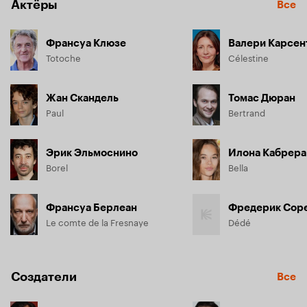
Актёры
Все
Франсуа Клюзе
Валери Карсен
Totoche
Célestine
Жан Скандель
Томас Дюран
Paul
Bertrand
Эрик Эльмоснино
Илона Кабрера
Borel
Bella
Франсуа Берлеан
Фредерик Сор
Le comte de la Fresnaye
Dédé
Создатели
Все