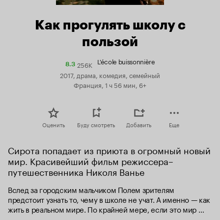
Как прогулять школу с
пользой
L'école buissonnière
256K
Рейтинг
8.3
Кинопоиска
2017, драма, комедия, семейный
8.3
Франция, 1 ч 56 мин, 6+
Оценить
Буду смотреть
Добавить
Еще
Сирота попадает из приюта в огромный новый 
мир. Красивейший фильм режиссера–
путешественника Николя Ванье
Вслед за городским мальчиком Полем зрителям 
предстоит узнать то, чему в школе не учат. А именно — как 
жить в реальном мире. По крайней мере, если это мир 
леса. Здесь есть хозяин — мрачный граф, есть власть — 