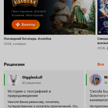
6.1
2.3
Гарик Харламов, Дмитрий
Журавлев, Мила Ершова
Билеты
Последний богатырь. Колобок
Смеша
2026, комедия
вселе
2026, 
Рецензии
Все
Giggleskull
M
82 рецензии
18
История с географией и
'L'ecole b
природоведение
Золотого 
кинемато
Николя Ванье режиссер, писатель,
путешественник и искатель приключений. Он,
Не припомню