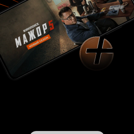
диснеевски примитивного 'врать плохо'.
Иногда правда бьет больнее. Как по-вашему
нужно ответить на вопрос ребенка, что лежит в
его тарелке? 'Купила что-то в супермаркете',
или 'это твой утренний дружок Жано'? Здесь
много таких недетских моментов. И да,
взрослые зачастую врут не потому, что хотят
скрыть правду, известную всем. Фильм не стоит
смотреть убежденным вегетарианцам и
экстремальным природозащитникам,
считающим что всех людей, обижающих милых
пушистых зверушек надо... (далее в
зависимости от степени экстремизма).
Животных здесь не только едят, их убивают
прямо в кадре. Здесь великолепные сцены
охоты, здесь хвастаются охотничьими
трофеями, неважно, головы это оленей или
тушки зайцев и уток. Неудивительно, что наше
Министерство Культуры до последнего
пыталось отстоять взрослый рейтинг 16+,
памятуя о том, какую бучу способны поднять
наши так называемые 'правозащитники'. При
желании фильм можно обвинить в чем угодно,
и в пропаганде жестокости, и в пропаганде
детского алкоголизма, и в пропаганде детской