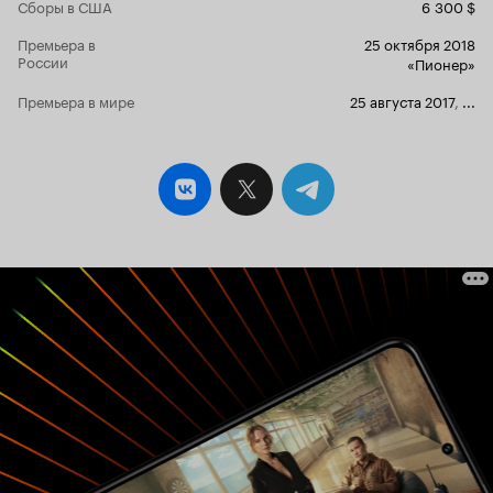
Сборы в США
6 300 $
Для городского мальчишки он как сказочный
волшебник, лесовик, плоть от плоти этого
Премьера в
25 октября 2018
леса. Тотош становится проводником и
России
«Пионер»
учителем для тянущегося к природе
обделенного родительской лаской ребенка.
Премьера в мире
25 августа 2017
,
...
Он преподает Полю, наверное самые важные
уроки жизни. Фильм невероятно, сказочно
красив. Таким съемкам дикой природы могли
бы позавидовать BBC и National Geographic. В
этот сказочный лес с его сказочными
обитателями невозможно не влюбиться. Но
было бы неправильно думать, что фильм учит
только любви к природе. Природа здесь не
противопоставляется человеческому миру,
хотя, казалось бы охота и любовь к животным
вещи несовместимые. Забудьте про
диснеевский примитивизм: любить зверушек,
не значит сюсюкаться с ними. Жизнь сложнее и
жестче. Это предстоит понять Полю,
привыкшему жить по тюремным законом
приюта. Мир человеческих отношений для
него слишком непонятный. Взрослые все
время врут и ему, и друг другу. Хуже того, они
и его заставляют врать. Так что жизнь и тут
преподает ему важный урок. И он далек от по-