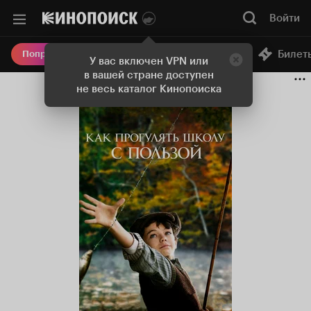
Войти
Онлайн-кинотеатр
Билет
Попробовать Плюс
У вас включен VPN или
в вашей стране доступен
не весь каталог Кинопоиска