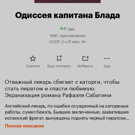
Одиссея капитана Блада
38K
Рейтинг
8.0
Кинопоиска
1991, приключения
8.0
СССР, 2 ч 21 мин, 6+
Оценить
Буду смотреть
Добавить
Еще
Отважный лекарь сбегает с каторги, чтобы 
стать пиратом и спасти любимую. 
Экранизация романа Рафаэля Сабатини
Английский лекарь, по ошибке осужденный на каторжные 
работы, сумел бежать. Бывшие заключенные, захватившие 
испанский фрегат, вынуждены поднять черный пиратский 
флаг. Они по-прежнему вне закона, и на них объявлена 
Полное описание
настоящая охота…