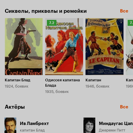
Сиквелы, приквелы и ремейки
Все
Рейтинг
Р
7.2
7
Кинопоиска
К
7.2
7.
Капитан Блад
Одиссея капитана
Капитан
Кап
1924, боевик
1946, боевик
196
Блада
1935, боевик
Актёры
Все
Ив Ламбрехт
Миндаугас Цап
капитан Блад
Джереми Питт