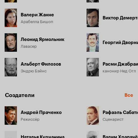
Валери Жанне
Виктор Демер
Арабелла Бишоп
Леонид Ярмольник
Георгий Дворн
Лавасер
Альберт Филозов
Расми Джабра
Эндрю Бэйнс
канонир Нед Огл
Создатели
Все
Андрей Праченко
Рафаэль Сабат
Режиссёр
Сценарист
Наталья Курчанина
Вадим Храпачё