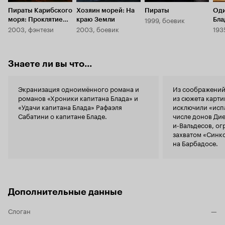
самодурствующий губернатор Бишоп, веселый
Ярмольник д
канонир Огл, спокойный и циничный Хактор,
Пираты Карибского
Хозяин морей: На
Пираты
Оди
подошел вес
буйный рубаха-парень Волверстон. Морские
1999, боевик
моря: Проклятие
краю Земли
Бла
Но, все равно, на Левасера он 
сражения показаны хорошо, особенно удались
2003, фэнтези
2003, боевик
193
Черной
Внешне. Ну,
абордажные схватки. Смотрятся классно даже
жемчужины
Блад, и Арабе
сейчас. В общем, этот фильм меня очаровал. Я
искромсан 
его смотрел раз 10, он занимает почетное
интересные 
Знаете ли вы что...
место в моей частной коллекции. 10 из 10
просто выбросили. Итак, к
когда я впе
радости случило
Экранизация одноимённого романа и
Из соображений
интересное,
романов «Хроники капитана Блада» и
из сюжета карт
фильме дале
«Удачи капитана Блада» Рафаэля
исключили «исп
персонажи 
Сабатини о капитане Бладе.
числе донов Дие
как есть. Н
и-Вальдесов, о
не могу никак. Стыд и позор так
захватом «Синко
на Барбадосе.
Дополнительные данные
Слоган
—