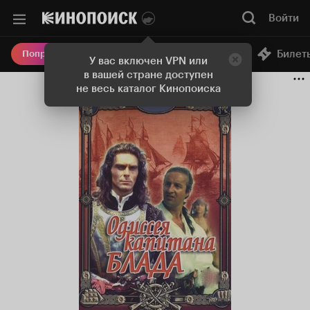
Войти
Онлайн-кинотеатр
Билет
Попробовать Плюс
У вас включен VPN или
в вашей стране доступен
не весь каталог Кинопоиска