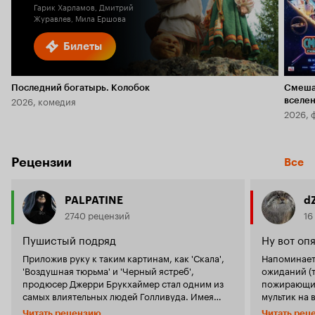
Гарик Харламов, Дмитрий
Журавлев, Мила Ершова
Билеты
Последний богатырь. Колобок
Смеша
2026, комедия
вселе
2026, 
Рецензии
Все
PALPATINE
d
2740 рецензий
16
Пушистый подряд
Ну вот опя
Приложив руку к таким картинам, как 'Скала',
Напоминает
'Воздушная тюрьма' и 'Черный ястреб',
ожиданий (т
продюсер Джерри Брукхаймер стал одним из
пожирающие
самых влиятельных людей Голливуда. Имея
мультик на выходе. Зверьк
тонкое чутье на успешные проекты,
прорисован
Читать рецензию
Читать рец