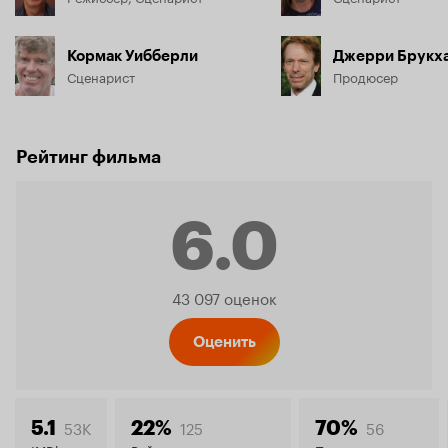
Кормак Уибберли
Джерри Брукх
Сценарист
Продюсер
Рейтинг фильма
6.0
Рейтинг
43 097 оценок
Кинопо
Оценить
53K
125
56
5.1
22%
70%