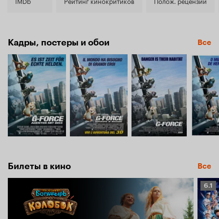
6.0
IMDb
Рейтинг кинокритиков
Полож. рецензии
Кадры, постеры и обои
Все
Билеты в кино
Все
Рейт
6.1
Кино
6.1