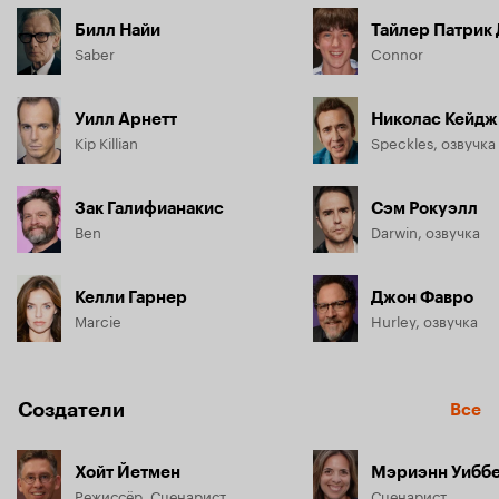
Билл Найи
Тайлер Патрик
Saber
Connor
Уилл Арнетт
Николас Кейдж
Kip Killian
Speckles, озвучка
Зак Галифианакис
Сэм Рокуэлл
Ben
Darwin, озвучка
Келли Гарнер
Джон Фавро
Marcie
Hurley, озвучка
Создатели
Все
Хойт Йетмен
Мэриэнн Уибб
Режиссёр, Сценарист
Сценарист