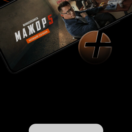
признать, что «Миссия Дарвина» все же не
избежала наличия множества провисающих
сцен, которые серьезно притормаживают
развитие сюжета и по сути ни к чему не
приводят. Когда Йетмену необходимо показать
заводной экшен, его работа выглядит
эффектно и убедительно. Графические приемы
позволяют наделить морских свинок
небывалыми умениями и они не вызывают
никаких логических вопросов, так как сам
фильм носит откровенно несерьезный
характер и призван банально развлекать. Когда
же режиссеру приходится останавливаться на
диалоги и развитие характеров, «Миссия
Дарвина» словно теряется сама в себе и
попросту не знает, что ей делать дальше.
Оригинальных сценарных набросок хватило
только для того, чтобы поставить в центре
внимания грызунов на службе ФБР, а все
остальное оказалась абсолютно
недоработанным. И если младшей аудитории
будет все равно интересно наблюдать за
веселыми зверьками, то тем, кто постарше,
придется набраться терпения и занять свои
мысли чем-то другим в перерывах между