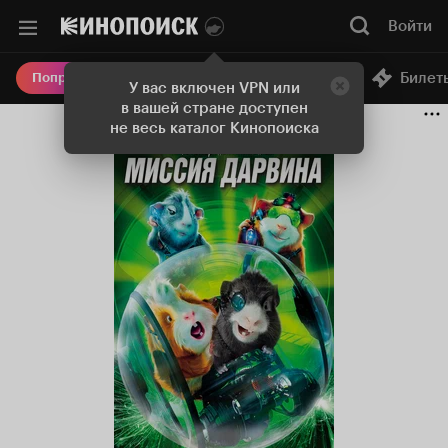
Войти
Онлайн-кинотеатр
Билет
Попробовать Плюс
У вас включен VPN или
в вашей стране доступен
не весь каталог Кинопоиска