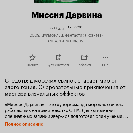
Миссия Дарвина
G-Force
43K
Рейтинг
6.0
Кинопоиска
2009, мультфильм, фантастика, фэнтези
6.0
США, 1 ч 28 мин, 12+
Оценить
Буду смотреть
Добавить
Еще
Спецотряд морских свинок спасает мир от 
злого гения. Очаровательные приключения от 
мастера визуальных эффектов
«Миссия Дарвина» – это суперкоманда морских свинок, 
работающих на правительство США. Для выполнения 
специальных заданий зверьков подготовил один ученый, и 
теперь они могут проникать в места, недоступные для 
Полное описание
людей, вооружившись самыми современными 