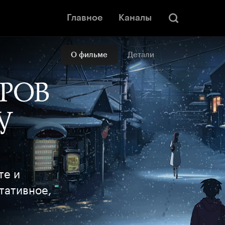
Главное
Каналы
О фильме
Детали
те и
тативное,