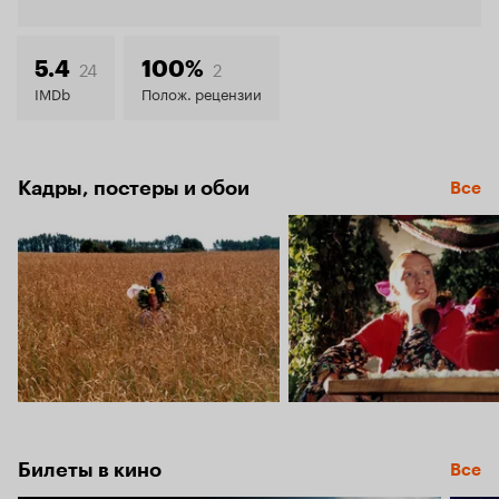
Кинопо
5.9
24
2
5.4
100%
IMDb
Полож. рецензии
Кадры, постеры и обои
Все
Билеты в кино
Все