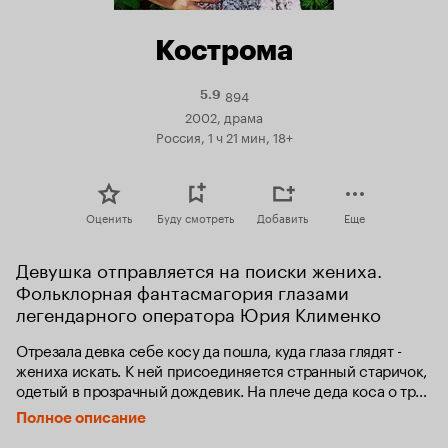
Кострома
894
Рейтинг
5.9
Кинопоиска
2002, драма
5.9
Россия, 1 ч 21 мин, 18+
Оценить
Буду смотреть
Добавить
Еще
Девушка отправляется на поиски жениха. 
Фольклорная фантасмагория глазами 
легендарного оператора Юрия Клименко
Отрезала девка себе косу да пошла, куда глаза глядят - 
жениха искать. К ней присоединяется странный старичок, 
одетый в прозрачный дождевик. На плече деда коса о трех 
лезвиях. Настойчиво он тянет девицу «в церкву» - кого-то 
Полное описание
крестить, и крестным должен 5ьиь «первый встречный». 