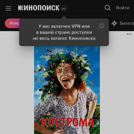
Войти
Онлайн-кинотеатр
Билет
Попробовать Плюс
У вас включен VPN или
в вашей стране доступен
не весь каталог Кинопоиска