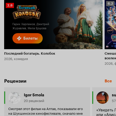
Рейт
6.2
Рейтинг
2.8
Кино
Кинопоиска
6.2
2.8
Гарик Харламов, Дмитрий
Журавлев, Мила Ершова
Билеты
Последний богатырь. Колобок
Смеша
2026, комедия
вселе
2026, 
Рецензии
Все
Igor Smola
s
20 рецензий
57
Смотрел этот фильм на Алтае, показывали его
«Увидеть 
на Шукшинском кинофестивале, сначало мне
или «Алис