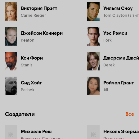
Виктория Прэтт
Уильям Сноу
Carrie Rieger
Джейсон Коннери
Уэс Рэмси
Keaton
Fork
Кен Фори
Stanis
Derek
Сид Хэйг
Рэйчел Грант
Pashek
Jill
Создатели
Все
Михаэль Рёш
Николь Экерма
Режиссёр, Сценарист
Продюсер