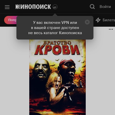
Войти
Онлайн-кинотеатр
Билет
Попробовать Плюс
У вас включен VPN или
в вашей стране доступен
не весь каталог Кинопоиска