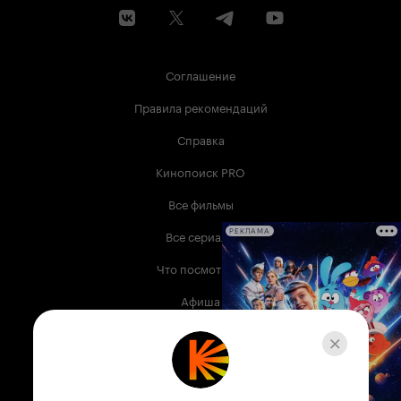
Соглашение
Правила рекомендаций
Справка
Кинопоиск PRO
Все фильмы
Все сериалы
РЕКЛАМА
Что посмотреть
Афиша
Музыка
Телепрограмма
Книги