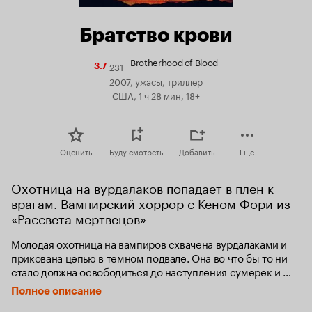
Братство крови
Brotherhood of Blood
231
Рейтинг
3.7
Кинопоиска
2007, ужасы, триллер
3.7
США, 1 ч 28 мин, 18+
Оценить
Буду смотреть
Добавить
Еще
Охотница на вурдалаков попадает в плен к 
врагам. Вампирский хоррор с Кеном Фори из 
«Рассвета мертвецов»
Молодая охотница на вампиров схвачена вурдалаками и 
прикована цепью в темном подвале. Она во что бы то ни 
стало должна освободиться до наступления сумерек и 
предотвратить возрождение могущественного демона-
Полное описание
вампира Влада Коссела. Много веков назад вампиры 