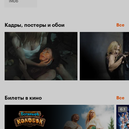
3.7
IMDb
Кадры, постеры и обои
Все
Билеты в кино
Все
Рейт
6.1
Кино
6.1