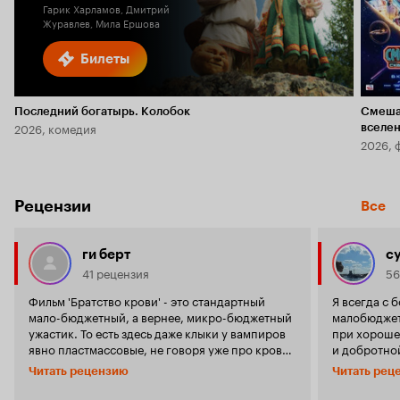
Гарик Харламов, Дмитрий
Журавлев, Мила Ершова
Билеты
Последний богатырь. Колобок
Смеша
2026, комедия
вселе
2026, 
Рецензии
Все
ги берт
c
41 рецензия
56
Фильм 'Братство крови' - это стандартный
Я всегда с 
мало-бюджетный, а вернее, микро-бюджетный
малобюджет
ужастик. То есть здесь даже клыки у вампиров
при хороше
явно пластмассовые, не говоря уже про кровь,
и добротной
оружие и другие атрибуты жанра. Действие
'Нападение 
Читать рецензию
Читать рец
фильма постоянно скачет по разным
'Музыкант' 
временным отрезкам(вчера вечером, сегодня
Просмотрен