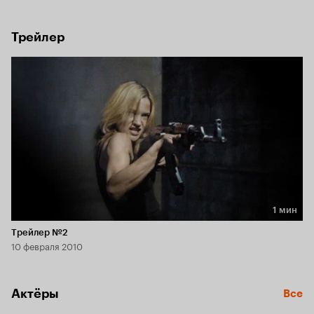
убили Коссела, и теперь демон намерен отомстить своим 
кровным братьям и разрушить все на своем пути. Есть 
только один человек, который сможет остановить его…
Трейлер
1 мин
Длительность 1 мин
Трейлер №2
10 февраля 2010
Актёры
Все